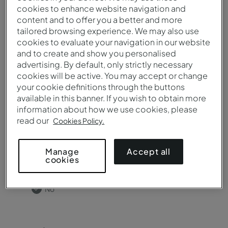
cookies to enhance website navigation and
content and to offer you a better and more
tailored browsing experience. We may also use
cookies to evaluate your navigation in our website
¿Necesita salas de reuniones?
and to create and show you personalised
advertising. By default, only strictly necessary
Sí
cookies will be active. You may accept or change
No
your cookie definitions through the buttons
available in this banner. If you wish to obtain more
information about how we use cookies, please
read our
Cookies Policy.
Accept all
Manage
¿Necesitas catering?
cookies
Sí
No