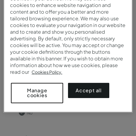
cookies to enhance website navigation and
content and to offer you a better and more
tailored browsing experience. We may also use
cookies to evaluate your navigation in our website
¿Necesita salas de reuniones?
and to create and show you personalised
advertising. By default, only strictly necessary
Sí
cookies will be active. You may accept or change
No
your cookie definitions through the buttons
available in this banner. If you wish to obtain more
information about how we use cookies, please
read our
Cookies Policy.
Accept all
Manage
¿Necesitas catering?
cookies
Sí
No