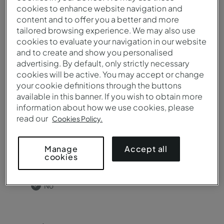
cookies to enhance website navigation and
content and to offer you a better and more
tailored browsing experience. We may also use
cookies to evaluate your navigation in our website
¿Necesita salas de reuniones?
and to create and show you personalised
advertising. By default, only strictly necessary
Sí
cookies will be active. You may accept or change
No
your cookie definitions through the buttons
available in this banner. If you wish to obtain more
information about how we use cookies, please
read our
Cookies Policy.
Accept all
Manage
¿Necesitas catering?
cookies
Sí
No