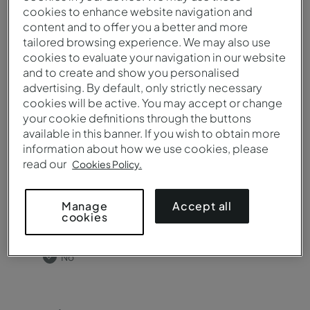
cookies to enhance website navigation and
content and to offer you a better and more
tailored browsing experience. We may also use
cookies to evaluate your navigation in our website
¿Necesita salas de reuniones?
and to create and show you personalised
advertising. By default, only strictly necessary
Sí
cookies will be active. You may accept or change
No
your cookie definitions through the buttons
available in this banner. If you wish to obtain more
information about how we use cookies, please
read our
Cookies Policy.
Accept all
Manage
¿Necesitas catering?
cookies
Sí
No