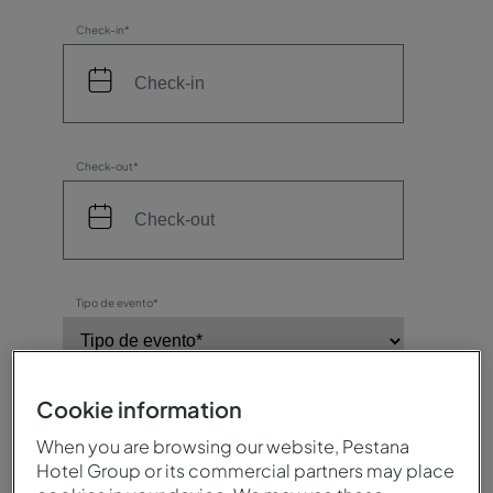
Check-in*
Check-out*
Tipo de evento*
Cookie information
Número de participantes*
When you are browsing our website, Pestana
Hotel Group or its commercial partners may place