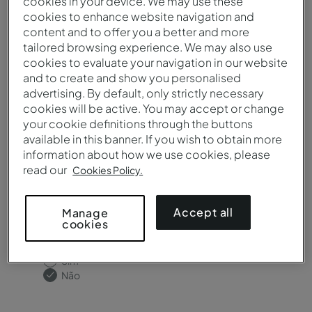
cookies in your device. We may use these
Destino / Hotel*
cookies to enhance website navigation and
content and to offer you a better and more
tailored browsing experience. We may also use
cookies to evaluate your navigation in our website
and to create and show you personalised
Precisa de salas de reunião?
advertising. By default, only strictly necessary
cookies will be active. You may accept or change
Sim
your cookie definitions through the buttons
Não
available in this banner. If you wish to obtain more
information about how we use cookies, please
read our
Cookies Policy.
Accept all
Manage
cookies
Precisa de catering?
Sim
Não