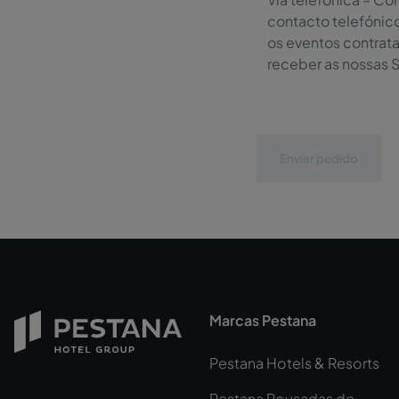
contacto telefónic
os eventos contrat
receber as nossas 
Enviar pedido
Marcas Pestana
Pestana Hotels & Resorts
Pestana Pousadas de