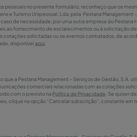
os pessoais no presente formulário, reconheço que os mesm
agens e Turismo Unipessoal, Lda, pela Pestana Management –
m caso de necessidade, por uma outra empresa do Pestana H
ntes ao fornecimento de esclarecimentos ou à solicitação d
s cotações solicitadas ou os eventos contratados, de acord
dade, disponível
aqui
.
to que a Pestana Management – Serviços de Gestão, S.A. uti
municações comerciais relacionadas com as cotações solici
ordo com o previsto na
Política de Privacidade
. Se quiser d
s, clique na opção “Cancelar subscrição”, constante em t
nsinto que a Pestana Management – Serviços de Gestão, S.A.