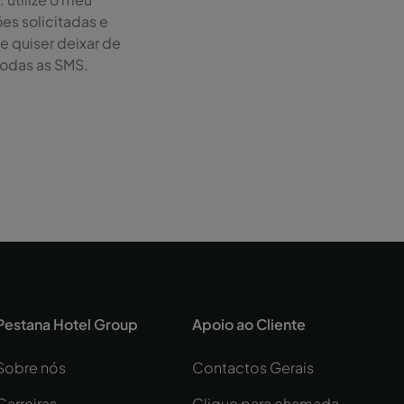
es solicitadas e
Se quiser deixar de
todas as SMS.
Pestana Hotel Group
Apoio ao Cliente
Sobre nós
Contactos Gerais
Carreiras
Clique para chamada