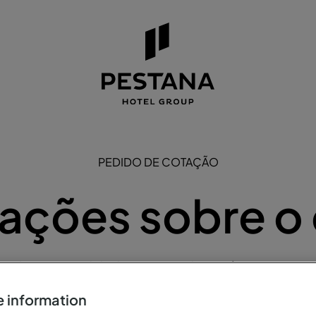
PEDIDO DE COTAÇÃO
ações sobre o
a efetuar um pedido de visita a um dos Hotéis Pestana ou P
preencha o formulário abaixo.
 information