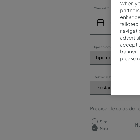
When you
Check-in*
partners
enhance 
tailored
navigati
advertis
accept o
Tipo de evento*
banner. 
please 
Destino / Hotel*
Precisa de salas de r
Sim
Não