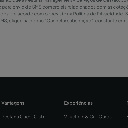
o para envio de SMS comerciais relacionados com as cotaçõ
ados, de acordo com o previsto na
Política de Privacidade
. 
SMS, clique na opção “Cancelar subscrição”, constante em 
Vantagens
Experiências
Pestana Guest Club
Vouchers & Gift Cards