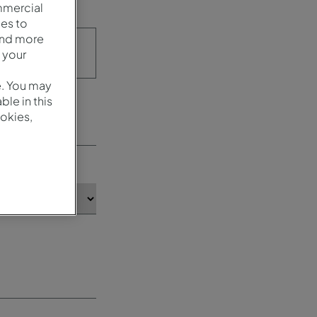
mmercial
es to
and more
 your
e. You may
le in this
okies,