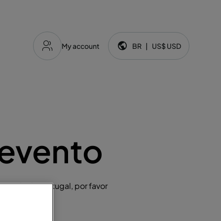
My account
BR
|
US$
USD
Idioma e moeda:
 evento
ousada de Portugal, por favor