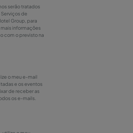
os serão tratados
 Serviços de
otel Group, para
e mais informações
o com o previsto na
lize o meu e-mail
tadas e os eventos
eixar de receber as
odos os e-mails.
 utilize o meu