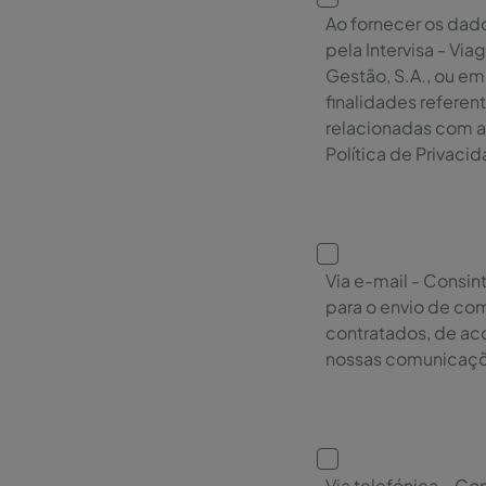
Ao fornecer os dad
pela Intervisa - Vi
Gestão, S.A., ou e
finalidades refere
relacionadas com a
Política de Privaci
Via e-mail - Consin
para o envio de co
contratados, de ac
nossas comunicaçõe
Via telefónica – Co