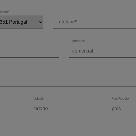
*
lefone*
comercial
cidade
País/Região