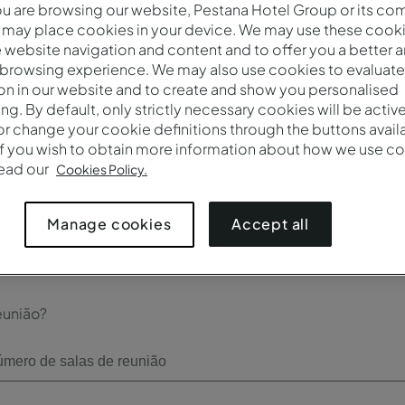
 are browsing our website, Pestana Hotel Group or its co
Check-out*
 may place cookies in your device. We may use these cooki
website navigation and content and to offer you a better 
 browsing experience. We may also use cookies to evaluate
on in our website and to create and show you personalised
ing. By default, only strictly necessary cookies will be activ
r change your cookie definitions through the buttons availab
Número de participantes*
If you wish to obtain more information about how we use co
read our
Cookies Policy.
Accept all
Manage cookies
eunião?