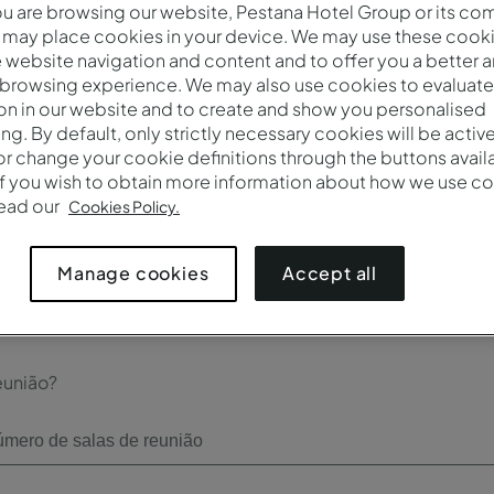
 are browsing our website, Pestana Hotel Group or its co
Check-out*
 may place cookies in your device. We may use these cooki
website navigation and content and to offer you a better 
 browsing experience. We may also use cookies to evaluate
on in our website and to create and show you personalised
ing. By default, only strictly necessary cookies will be activ
r change your cookie definitions through the buttons availab
Número de participantes*
If you wish to obtain more information about how we use co
read our
Cookies Policy.
Accept all
Manage cookies
eunião?