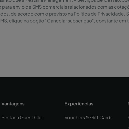
o para envio de SMS comerciais relacionados com as cotaçõ
ados, de acordo com o previsto na
Política de Privacidade
. 
SMS, clique na opção “Cancelar subscrição”, constante em 
Vantagens
Experiências
Pestana Guest Club
Vouchers & Gift Cards