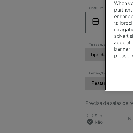
When you
Check-in*
partners
enhance 
tailored
navigati
advertis
accept o
Tipo de evento*
banner. 
please 
Destino / Hotel*
Precisa de salas de r
Sim
Não