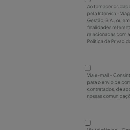
Ao fornecer os dad
pela Intervisa - Vi
Gestão, S.A., ou e
finalidades refere
relacionadas com a
Política de Privaci
Via e-mail - Consin
para o envio de co
contratados, de ac
nossas comunicaçõe
Via telefónica – Co