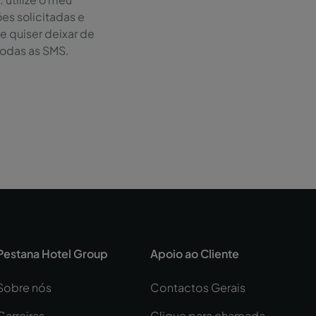
es solicitadas e
Se quiser deixar de
todas as SMS.
Pestana Hotel Group
Apoio ao Cliente
Sobre nós
Contactos Gerais
Carreiras
Clique para chamada