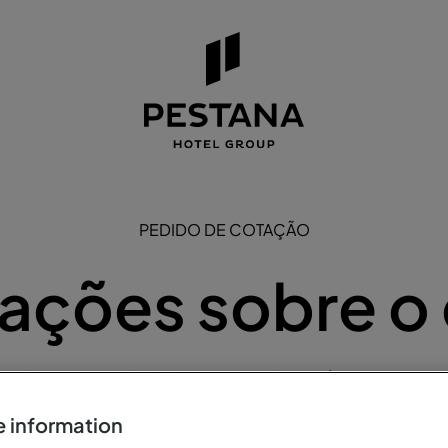
PEDIDO DE COTAÇÃO
ações sobre o
a efetuar um pedido de visita a um dos Hotéis Pestana ou P
preencha o formulário abaixo.
 information