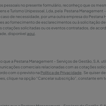
os pessoais no presente formulário, reconheço que os mesm
agens e Turismo Unipessoal, Lda, pela Pestana Management –
m caso de necessidade, por uma outra empresa do Pestana H
ntes ao fornecimento de esclarecimentos ou à solicitação d
s cotações solicitadas ou os eventos contratados, de acord
dade, disponível
aqui
.
to que a Pestana Management – Serviços de Gestão, S.A. uti
municações comerciais relacionadas com as cotações solici
ordo com o previsto na
Política de Privacidade
. Se quiser d
s, clique na opção “Cancelar subscrição”, constante em t
nsinto que a Pestana Management – Serviços de Gestão, S.A.