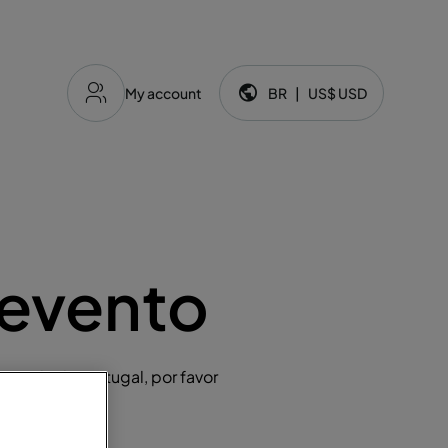
My account
BR
|
US$
USD
Idioma e moeda:
 evento
ousada de Portugal, por favor