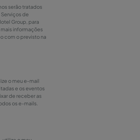
os serão tratados
 Serviços de
otel Group, para
e mais informações
o com o previsto na
lize o meu e-mail
tadas e os eventos
eixar de receber as
odos os e-mails.
 utilize o meu