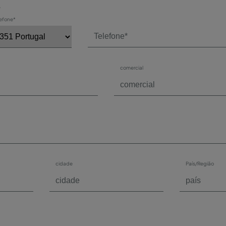
*
lefone*
comercial
cidade
País/Região