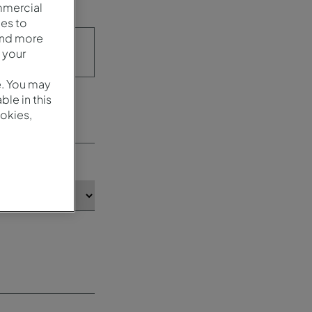
mmercial
es to
and more
 your
e. You may
le in this
okies,