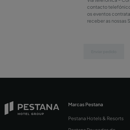
contacto telefónic
os eventos contrat
receber as nossas 
Enviar pedido
Marcas Pestana
Pestana Hotels & Resorts
Pestana Pousadas de