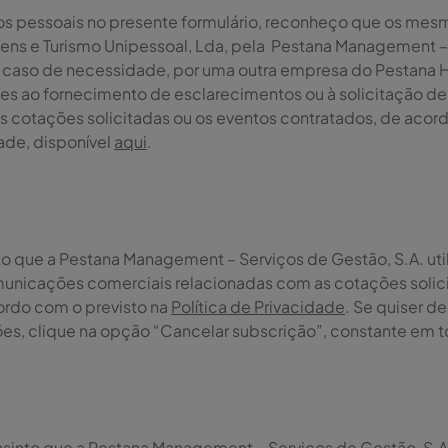
os pessoais no presente formulário, reconheço que os mesm
agens e Turismo Unipessoal, Lda, pela Pestana Management –
m caso de necessidade, por uma outra empresa do Pestana H
ntes ao fornecimento de esclarecimentos ou à solicitação d
s cotações solicitadas ou os eventos contratados, de acord
dade, disponível
aqui
.
to que a Pestana Management – Serviços de Gestão, S.A. uti
municações comerciais relacionadas com as cotações solici
ordo com o previsto na
Política de Privacidade
. Se quiser d
s, clique na opção “Cancelar subscrição”, constante em t
nsinto que a Pestana Management – Serviços de Gestão, S.A.