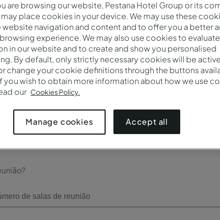
 are browsing our website, Pestana Hotel Group or its co
Check-out*
 may place cookies in your device. We may use these cooki
website navigation and content and to offer you a better 
 browsing experience. We may also use cookies to evaluate
on in our website and to create and show you personalised
ing. By default, only strictly necessary cookies will be activ
r change your cookie definitions through the buttons availab
Número de participantes*
If you wish to obtain more information about how we use co
read our
Cookies Policy.
Accept all
Manage cookies
eunião?