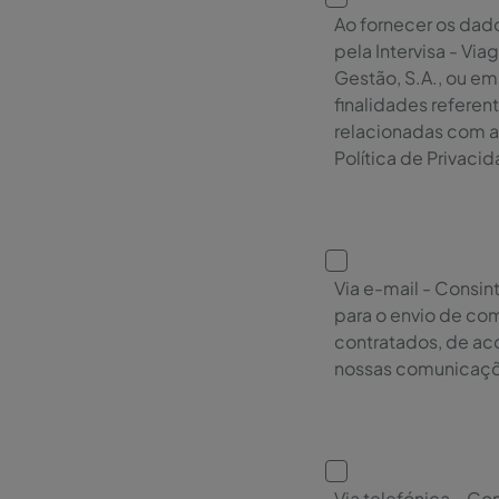
Ao fornecer os dad
pela Intervisa - Vi
Gestão, S.A., ou e
finalidades refere
relacionadas com a
Política de Privaci
Via e-mail - Consin
para o envio de co
contratados, de ac
nossas comunicaçõe
Via telefónica – Co