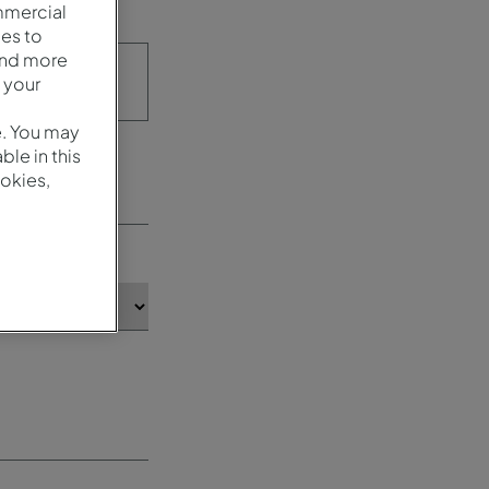
mmercial
es to
and more
 your
e. You may
le in this
okies,