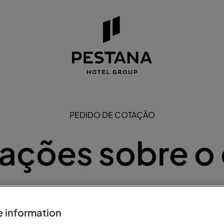
PEDIDO DE COTAÇÃO
ações sobre o
a efetuar um pedido de visita a um dos Hotéis Pestana ou P
preencha o formulário abaixo.
 information