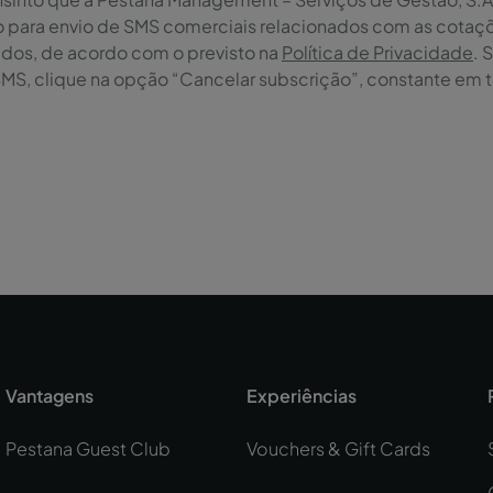
o para envio de SMS comerciais relacionados com as cotaçõ
ados, de acordo com o previsto na
Política de Privacidade
. 
SMS, clique na opção “Cancelar subscrição”, constante em 
Vantagens
Experiências
Pestana Guest Club
Vouchers & Gift Cards