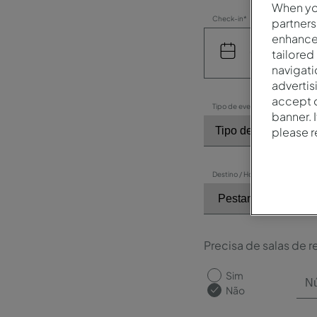
When you
Check-in*
partners
enhance 
tailored
navigati
advertis
accept o
Tipo de evento*
banner. 
please 
Destino / Hotel*
Precisa de salas de r
Sim
Não