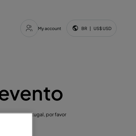
My account
BR
|
US$
USD
Idioma e moeda:
 evento
ousada de Portugal, por favor