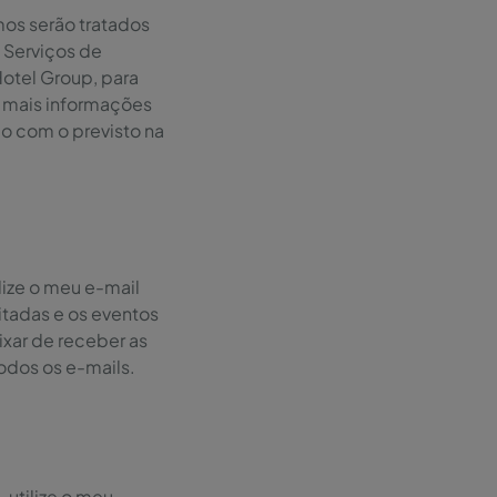
os serão tratados
 Serviços de
otel Group, para
e mais informações
o com o previsto na
lize o meu e-mail
tadas e os eventos
eixar de receber as
odos os e-mails.
 utilize o meu