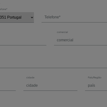
*
lefone*
comercial
cidade
País/Região