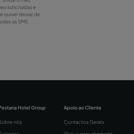
es solicitadas e
Se quiser deixar de
todas as SMS.
Pestana Hotel Group
Apoio ao Cliente
Sobre nós
Contactos Gerais
Carreiras
Clique para chamada