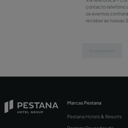
contacto telefónic
os eventos contrat
receber as nossas 
Enviar pedido
Marcas Pestana
Pestana Hotels & Resorts
Pestana Pousadas de