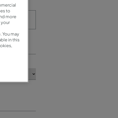
mmercial
es to
and more
 your
e. You may
le in this
okies,