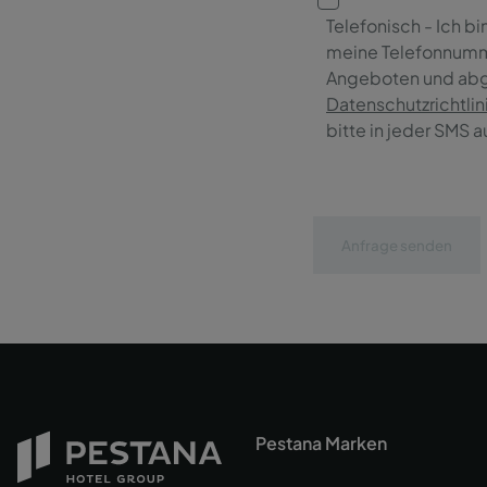
Telefonisch - Ich b
meine Telefonnumm
Angeboten und abg
Datenschutzrichtlin
bitte in jeder SMS 
Anfrage senden
Pestana Marken