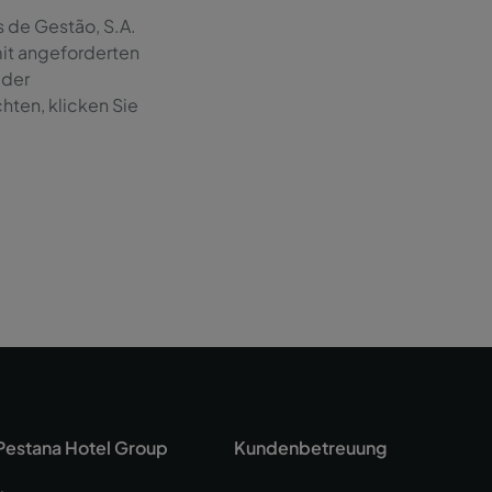
s de Gestão, S.A.
t angeforderten
 der
ten, klicken Sie
Pestana Hotel Group
Kundenbetreuung