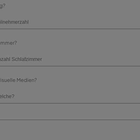
ng?
zimmer?
isuelle Medien?