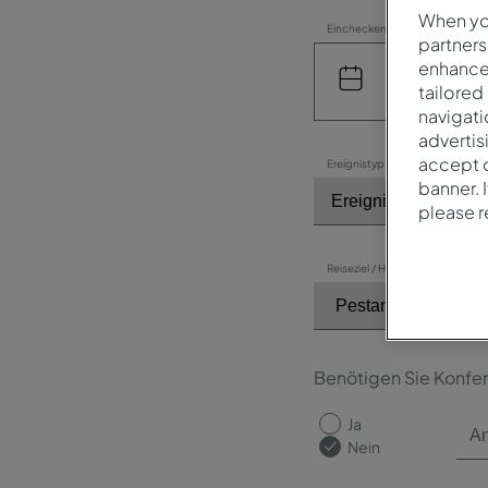
When you
Einchecken*
partners
enhance 
tailored
navigati
advertis
accept o
Ereignistyp*
banner. 
please 
Reiseziel / Hotel*
Benötigen Sie Konfe
Ja
Nein