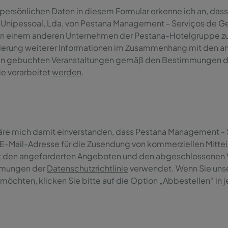
persönlichen Daten in diesem Formular erkenne ich an, dass 
 Unipessoal, Lda, von Pestana Management - Serviços de Ges
, von einem anderen Unternehmen der Pestana-Hotelgruppe 
derung weiterer Informationen im Zusammenhang mit den a
n gebuchten Veranstaltungen gemäß den Bestimmungen der
ie verarbeitet
werden
.
kläre mich damit einverstanden, dass Pestana Management -
 E-Mail-Adresse für die Zusendung von kommerziellen Mitte
den angeforderten Angeboten und den abgeschlossenen 
mungen der
Datenschutzrichtlinie
verwendet. Wenn Sie unse
 möchten, klicken Sie bitte auf die Option „Abbestellen“ in j