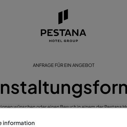
ANFRAGE FÜR EIN ANGEBOT
nstaltungsfor
tionen wünschen oder einen Besuch in einem der Pestana H
l anfragen möchten, füllen Sie bitte das nachstehende Formu
 information