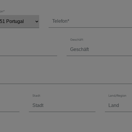
fon*
Geschäft
Stadt
Land/Region