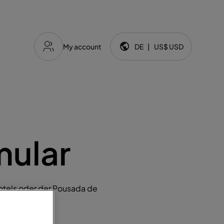
My account
DE
|
US$
USD
Sprache und Währung:
mular
otels oder der Pousada de
lar aus.