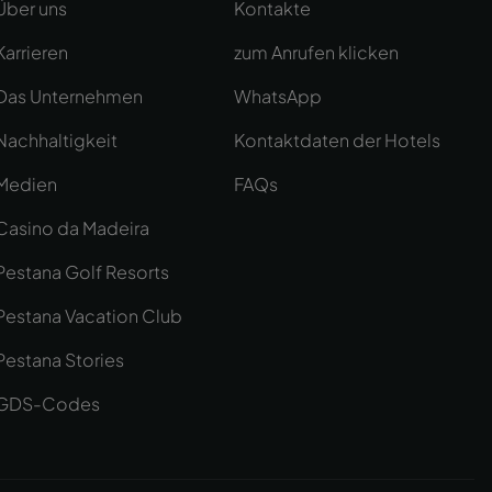
Über uns
Kontakte
Karrieren
zum Anrufen klicken
Das Unternehmen
WhatsApp
Nachhaltigkeit
Kontaktdaten der Hotels
Medien
FAQs
Casino da Madeira
Pestana Golf Resorts
Pestana Vacation Club
Pestana Stories
GDS-Codes