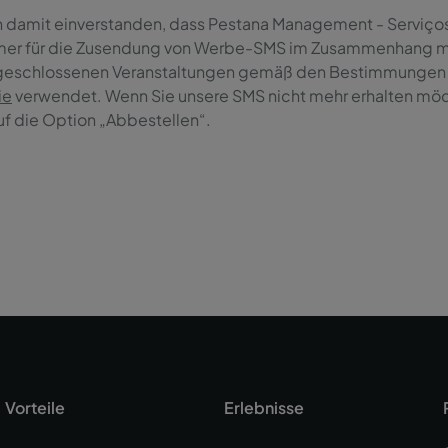
in damit einverstanden, dass Pestana Management - Serviço
er für die Zusendung von Werbe-SMS im Zusammenhang mi
eschlossenen Veranstaltungen gemäß den Bestimmungen
ie
verwendet. Wenn Sie unsere SMS nicht mehr erhalten möch
auf die Option „Abbestellen“.
Vorteile
Erlebnisse