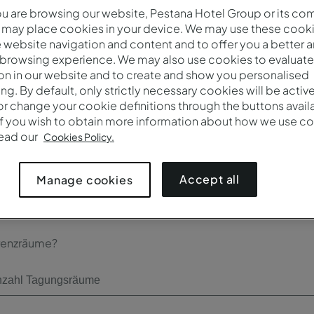
 are browsing our website, Pestana Hotel Group or its co
Kasse*
 may place cookies in your device. We may use these cooki
website navigation and content and to offer you a better 
 browsing experience. We may also use cookies to evaluate
on in our website and to create and show you personalised
ing. By default, only strictly necessary cookies will be activ
r change your cookie definitions through the buttons availab
Teilnehmerzahl*
If you wish to obtain more information about how we use co
read our
Cookies Policy.
Accept all
Manage cookies
renzräume?