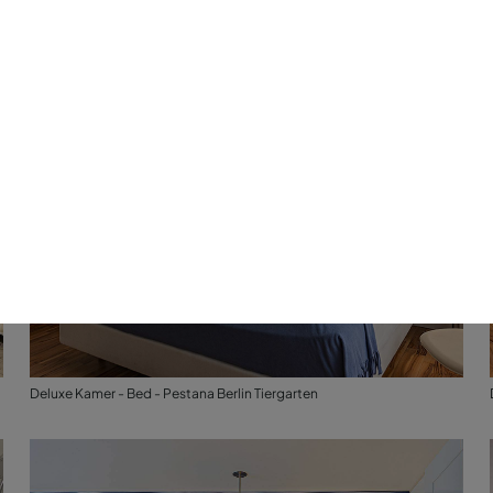
Deluxe Kamer - Bed - Pestana Berlin Tiergarten