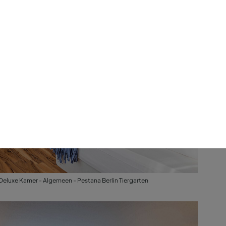
Deluxe Kamer - Algemeen - Pestana Berlin Tiergarten