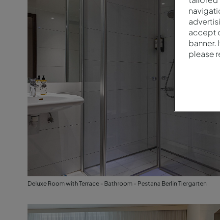
Deluxe Room with Terrace - Bathroom - Pestana Berlin Tiergarten