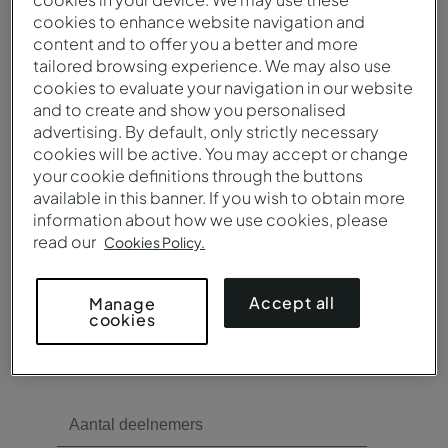
cookies to enhance website navigation and
content and to offer you a better and more
Vergaderruimtes nodig?
tailored browsing experience. We may also use
cookies to evaluate your navigation in our website
Ja
and to create and show you personalised
Nee
advertising. By default, only strictly necessary
cookies will be active. You may accept or change
your cookie definitions through the buttons
available in this banner. If you wish to obtain more
information about how we use cookies, please
read our
Cookies Policy.
Catering nodig?
Accept all
Manage
cookies
Ja
Nee