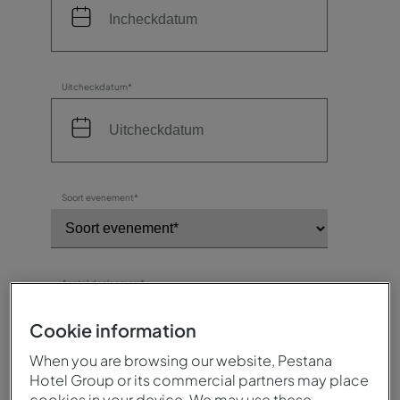
Uitcheckdatum*
Soort evenement*
Aantal deelnemers*
Cookie information
When you are browsing our website, Pestana
Bestemming / Hotel*
Hotel Group or its commercial partners may place
cookies in your device. We may use these