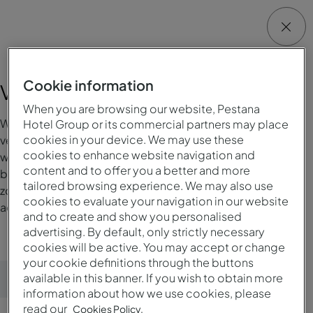
Cookie information
Voorkeuren voor het verblijf
When you are browsing our website, Pestana
Welkom bij ons systeem voor het beheren van uw
Hotel Group or its commercial partners may place
cookies in your device. We may use these
verblijfsvoorkeuren, waar u uw voorkeuren eenvoudig kunt
cookies to enhance website navigation and
wijzigen of toevoegen. Deze zijn afhankelijk van de
content and to offer you a better and more
beschikbaarheid en kunnen van invloed zijn op de
tailored browsing experience. We may also use
zoekresultaten en prijzen bij het zoeken naar
cookies to evaluate your navigation in our website
accommodaties.
and to create and show you personalised
advertising. By default, only strictly necessary
cookies will be active. You may accept or change
your cookie definitions through the buttons
available in this banner. If you wish to obtain more
Voorkeuren indienen
information about how we use cookies, please
read our
Cookies Policy.