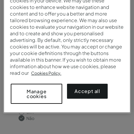
cookies in your device. We may use these
Destino / Hotel*
cookies to enhance website navigation and
content and to offer you a better and more
tailored browsing experience. We may also use
cookies to evaluate your navigation in our website
and to create and show you personalised
Precisa de salas de reunião?
advertising. By default, only strictly necessary
cookies will be active. You may accept or change
Sim
your cookie definitions through the buttons
Não
available in this banner. If you wish to obtain more
information about how we use cookies, please
read our
Cookies Policy.
Accept all
Manage
cookies
Precisa de catering?
Sim
Não