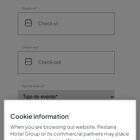
Check-in*
Check-out*
Tipo de evento*
Cookie information
Número de participantes*
When you are browsing our website, Pestana
Hotel Group or its commercial partners may place