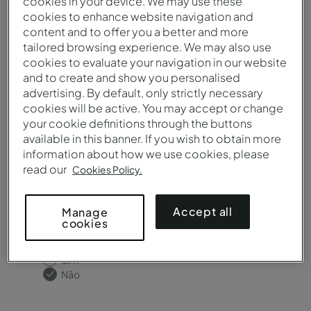
cookies in your device. We may use these
Destino / Hotel*
cookies to enhance website navigation and
content and to offer you a better and more
tailored browsing experience. We may also use
cookies to evaluate your navigation in our website
and to create and show you personalised
Precisa de salas de reunião?
advertising. By default, only strictly necessary
cookies will be active. You may accept or change
Sim
your cookie definitions through the buttons
Não
available in this banner. If you wish to obtain more
information about how we use cookies, please
read our
Cookies Policy.
Accept all
Manage
cookies
Precisa de catering?
Sim
Não