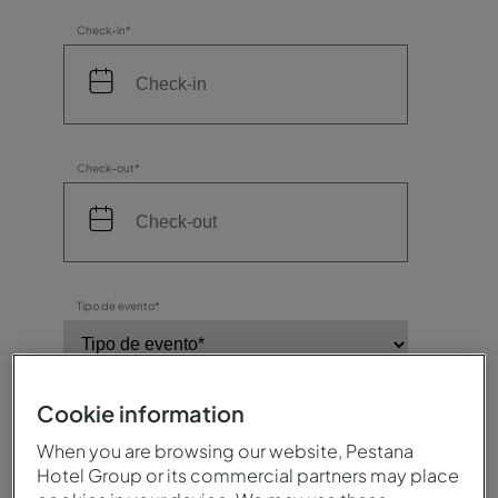
Check-in*
Check-out*
Tipo de evento*
Cookie information
Número de participantes*
When you are browsing our website, Pestana
Hotel Group or its commercial partners may place