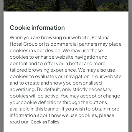
Cookie information
When you are browsing our website, Pestana
Hotel Group or its commercial partners may place
cookies in your device. We may use these
cookies to enhance website navigation and
content and to offer you a better and more
tailored browsing experience. We may also use
cookies to evaluate your navigation in our website
Roseiral da Quinta do Arco
and to create and show you personalised
advertising. By default, only strictly necessary
cookies will be active. You may accept or change
your cookie definitions through the buttons
available in this banner. If you wish to obtain more
information about how we use cookies, please
read our
Cookies Policy.