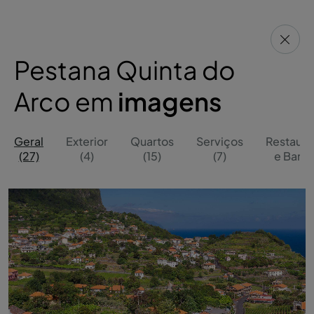
Pestana Quinta do
Arco em
imagens
Geral
Exterior
Quartos
Serviços
Restaura
(27)
(4)
(15)
(7)
e Bares 