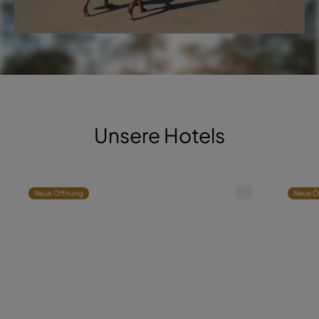
Unsere Hotels
Neue Öffnung
Neue Ö