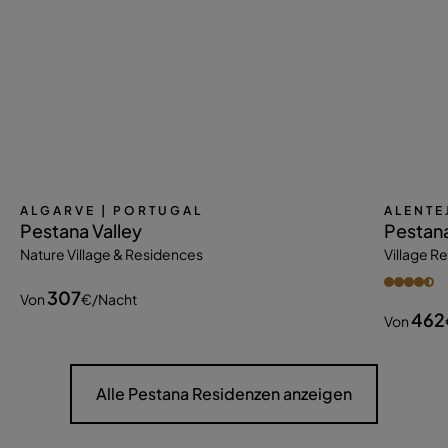
ALGARVE
| PORTUGAL
ALENTE
Pestana Valley
Pestan
Nature Village & Residences
Village R
307
Von
€
/nacht
462
Von
Alle Pestana Residenzen anzeigen