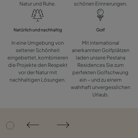
Natur und Ruhe.
schönen Erinnerungen.
Natürlich und nachhaltig
Golf
In eine Umgebung von
Mit international
seltener Schönheit
anerkannten Golfplätzen
eingebettet, kombinieren
laden unsere Pestana
die Projekte den Respekt
Residences Sie zum
vor der Natur mit
perfekten Golfschwung
nachhaltigen Lösungen.
ein – und zu einem
wahrhaft unvergesslichen
Urlaub.