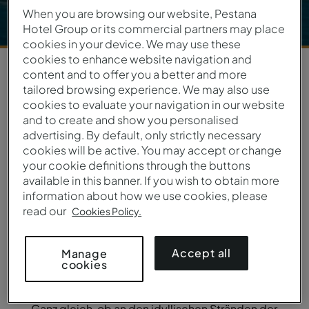
When you are browsing our website, Pestana
Hotel Group or its commercial partners may place
cookies in your device. We may use these
cookies to enhance website navigation and
content and to offer you a better and more
7
HOTELS
|
1
ZIEL
tailored browsing experience. We may also use
cookies to evaluate your navigation in our website
and to create and show you personalised
Erleben Sie die Eleganz
advertising. By default, only strictly necessary
cookies will be active. You may accept or change
der
your cookie definitions through the buttons
available in this banner. If you wish to obtain more
Pestana Residences
information about how we use cookies, please
read our
Cookies Policy.
Jede Anlage befindet sich an sorgfältig
ausgewählten Orten und ist für diejenigen
gedacht, die Komfort und Privatsphäre schätzen,
Accept all
Manage
cookies
ohne dabei auf die Nähe zur Natur und auf
Eleganz zu verzichten.
Ganz gleich, ob an den idyllischen Stränden der