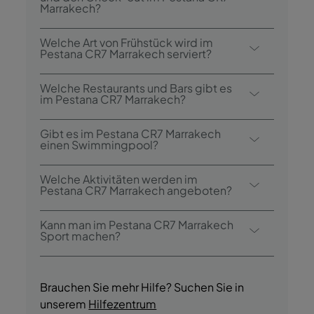
Marrakech?
Der Check-in im Pestana CR7 Marrakech ist
Welche Art von Frühstück wird im
ab 15:00 Uhr, und der Check-out ist bis
Pestana CR7 Marrakech serviert?
12:00 Uhr.
Zu den Frühstücksoptionen gehört auch ein
Welche Restaurants und Bars gibt es
Buffet.
im Pestana CR7 Marrakech?
Das Pestana CR7 Marrakesch verfügt über
Gibt es im Pestana CR7 Marrakech
ein Restaurant: Mesa - Brasserie Portugaise.
einen Swimmingpool?
Das Hotel verfügt über eine Bar: Inverse by
Ja, das Hotel verfügt über einen Außenpool.
CR7 Marrakech.
Welche Aktivitäten werden im
Pestana CR7 Marrakech angeboten?
Das Pestana CR7 Marrakesch bietet
Kann man im Pestana CR7 Marrakech
folgende Aktivitäten/Dienstleistungen an
Sport machen?
(ggf. gegen Aufpreis):
Ja, die Gäste haben während ihres
- Außenpool
Aufenthalts Zugang zum Fitnessraum.
- Terrasse
Brauchen Sie mehr Hilfe? Suchen Sie in
- Gymnasium
unserem
Hilfezentrum