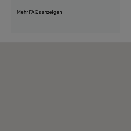
- Geführte Kulturtouren
- Verköstigung regionaler Produkte
Mehr FAQs anzeigen
- Thematische Ausflüge
- Diskothek/DJ
- Ausflüge in die Wüste
- Geschäfte
- Sitzungs- und Konferenzräume