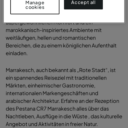
Accept all
Manage
einen kurzen Weg vom historischen
cookies
Stadtzentrum entfernt und bietet
außergewöhnlichen Komfort und ein
marokkanisch-inspiriertes Ambiente mit
weitläufigen, hellen und romantischen
Bereichen, die zu einem königlichen Aufenthalt
einladen.
Marrakesch, auch bekannt als „Rote Stadt“, ist
ein spannendes Reiseziel mit traditionellen
Märkten, einheimischer Gastronomie,
internationalen Markengeschäften und
arabischer Architektur. Erfahre an der Rezeption
des Pestana CR7 Marrakesch alles über das
Nachtleben, Ausflüge in die Wüste , das kulturelle
Angebot und Aktivitäten in freier Natur.