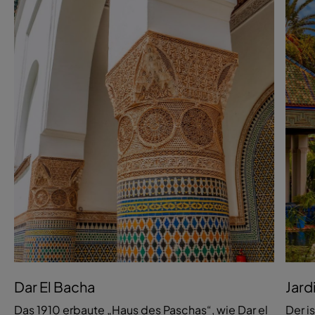
Dar El Bacha
Jard
Das 1910 erbaute „Haus des Paschas“, wie Dar el
Der i