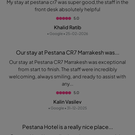
My stay at pestana cr7 was super good,the staff in the
front desk absolutely helpful
5.0
Khalid Ratib
• Google • 25-02-2026
Our stay at Pestana CR7 Marrakesh was...
Our stay at Pestana CR7 Marrakesh was exceptional
from start to finish. The staff were incredibly
welcoming, always smiling, and ready to assist with
any...
5.0
Kalin Vasilev
• Google • 31-12-2025
Pestana Hotel is a really nice place...