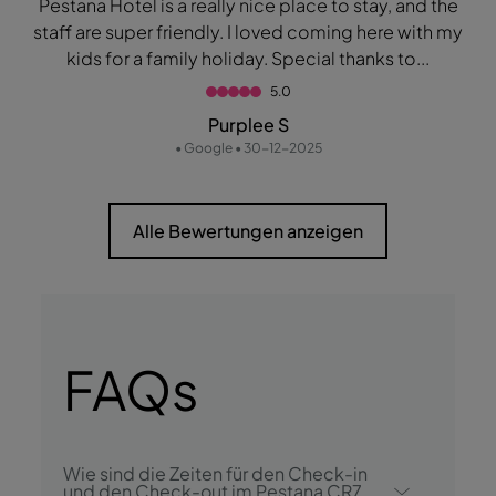
Pestana Hotel is a really nice place to stay, and the
staff are super friendly. I loved coming here with my
kids for a family holiday. Special thanks to...
5.0
Purplee S
• Google • 30-12-2025
Alle Bewertungen anzeigen
FAQs
Wie sind die Zeiten für den Check-in
und den Check-out im Pestana CR7