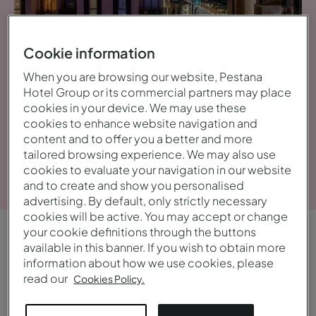
Cookie information
When you are browsing our website, Pestana
Hotel Group or its commercial partners may place
cookies in your device. We may use these
cookies to enhance website navigation and
content and to offer you a better and more
tailored browsing experience. We may also use
Galerie ansehen
cookies to evaluate your navigation in our website
and to create and show you personalised
advertising. By default, only strictly necessary
cookies will be active. You may accept or change
your cookie definitions through the buttons
ÜBERBLICK
available in this banner. If you wish to obtain more
information about how we use cookies, please
Modern und stilvoll
read our
Cookies Policy.
Das Pestana CR7 Marrakesch befindet sich nur