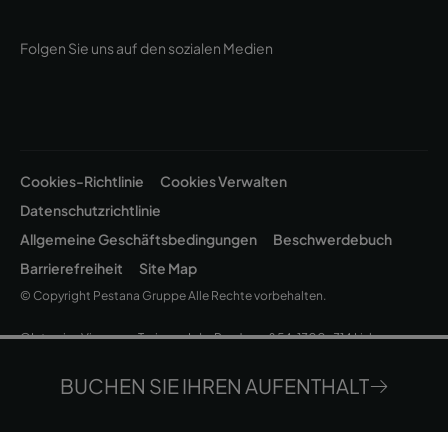
Folgen Sie uns auf den sozialen Medien
Cookies-Richtlinie
Cookies Verwalten
Datenschutzrichtlinie
Allgemeine Geschäftsbedingungen
Beschwerdebuch
Barrierefreiheit
Site Map
© Copyright Pestana Gruppe Alle Rechte vorbehalten.
©Intervisa Viagens e Turismo, Lda. Rua Jau, nº 54, 1300-314 Lisboa
| Stammkapital 200.000 EUR • Eingetragen im Handelsregister
Lissabon - Steuernummer (NIPC) 502 669 152 • Zulassung Nr. 163/1962
BUCHEN SIE IHREN AUFENTHALT