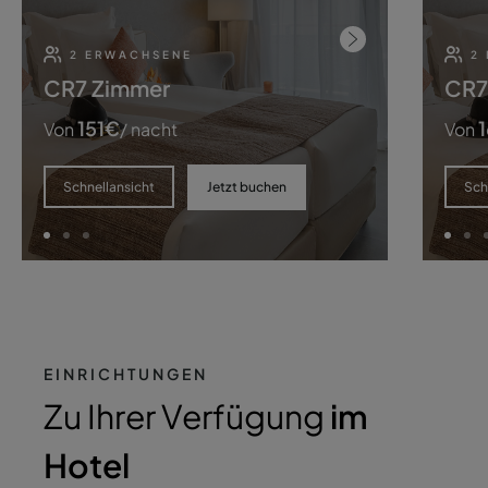
2 ERWACHSENE
2
CR7 Zimmer
CR7
151
€
Von
/ nacht
Von
Jetzt buchen
Schnellansicht
Sch
EINRICHTUNGEN
Zu Ihrer Verfügung
im
Hotel