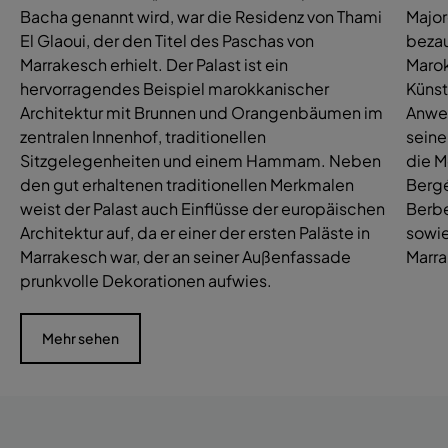
Bacha genannt wird, war die Residenz von Thami
Major
El Glaoui, der den Titel des Paschas von
bezau
Marrakesch erhielt. Der Palast ist ein
Marok
hervorragendes Beispiel marokkanischer
Künst
Architektur mit Brunnen und Orangenbäumen im
Anwes
zentralen Innenhof, traditionellen
seine
Sitzgelegenheiten und einem Hammam. Neben
die M
den gut erhaltenen traditionellen Merkmalen
Bergé
weist der Palast auch Einflüsse der europäischen
Berb
Architektur auf, da er einer der ersten Paläste in
sowie
Marrakesch war, der an seiner Außenfassade
Marra
prunkvolle Dekorationen aufwies.
Mehr sehen