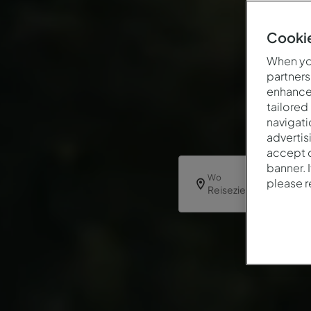
Cookie
When you
partners
enhance 
tailored
navigati
advertis
accept o
banner. 
Wo
please 
Reiseziel oder Hotel