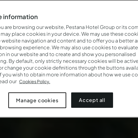
 information
 are browsing our website, Pestana Hotel Group or its co
 may place cookies in your device. We may use these cooki
website navigation and content and to offer you a better 
 browsing experience. We may also use cookies to evaluate
on in our website and to create and show you personalised
ing. By default, only strictly necessary cookies will be activ
r change your cookie definitions through the buttons availab
If you wish to obtain more information about how we use co
Wann
Wer
Prom
read our
Cookies Policy.
Anreise — Abreise
2 Erwachsene · 1 Zimmer
Accept all
Manage cookies