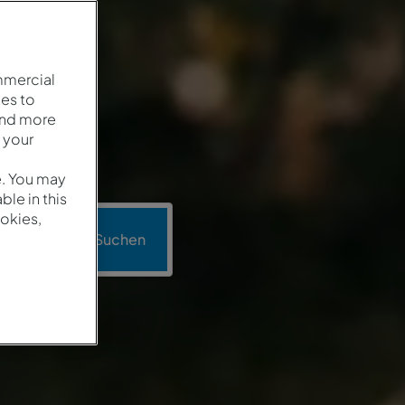
mmercial
es to
and more
 your
e. You may
le in this
okies,
o
Suchen