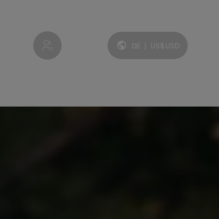
My account
DE
|
US$
USD
Sprache und Währung: