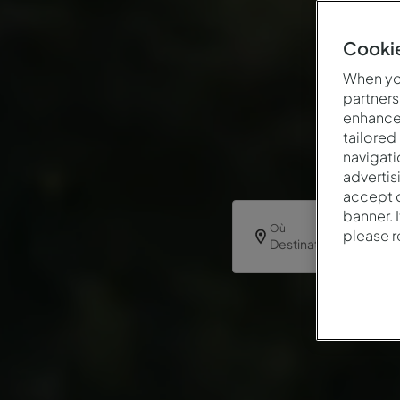
Cookie
When you
partners
enhance 
tailored
navigati
advertis
accept o
banner. 
Où
please 
Destination ou hôtel