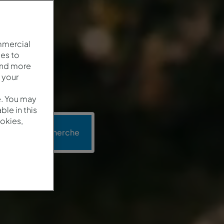
mmercial
es to
and more
 your
e. You may
le in this
okies,
n
Recherche