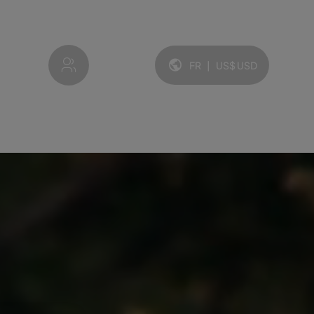
My account
FR
|
US$
USD
Langue et devise: