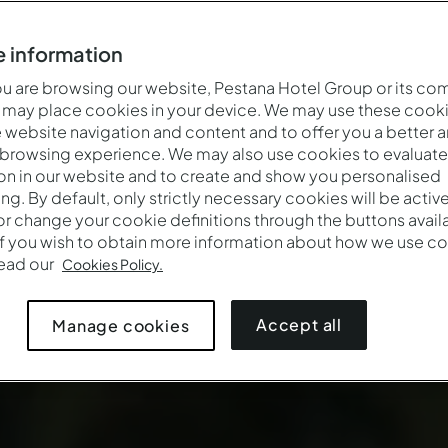
 information
 are browsing our website, Pestana Hotel Group or its co
 may place cookies in your device. We may use these cooki
website navigation and content and to offer you a better 
 browsing experience. We may also use cookies to evaluate
on in our website and to create and show you personalised
ing. By default, only strictly necessary cookies will be activ
r change your cookie definitions through the buttons availab
If you wish to obtain more information about how we use co
Quand
Qui
Promotio
read our
Cookies Policy.
Arrivée — Départ
2 adultes · 1 chambre
Accept all
Manage cookies