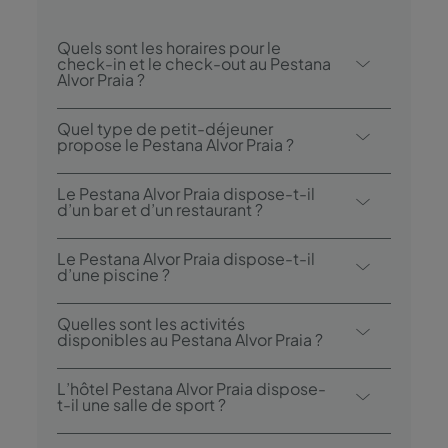
Quels sont les horaires pour le
check-in et le check-out au Pestana
Alvor Praia ?
Le check-in au Pestana Alvor Praia se fait à
Quel type de petit-déjeuner
partir de 15h00, et le check-out est
propose le Pestana Alvor Praia ?
possible jusqu’à 12h00.
Les options de petit-déjeuner incluent un
Le Pestana Alvor Praia dispose-t-il
buffet.
d’un bar et d’un restaurant ?
Le Pestana Alvor Praia dispose d'un
Le Pestana Alvor Praia dispose-t-il
restaurant : Almofariz. L'hôtel dispose
d’une piscine ?
également de 2 bars : le Bar D. Henrique et
Oui, l’hôtel dispose d’une piscine extérieure
le Bar Oceano.
Quelles sont les activités
classique, d’une piscine extérieure pour les
disponibles au Pestana Alvor Praia ?
enfants et d’une piscine intérieure chauffée
Le Pestana Alvor Praia propose les
(28º).
L’hôtel Pestana Alvor Praia dispose-
activités/services suivants (des frais
t-il une salle de sport ?
peuvent s’appliquer):
Oui, les clients bénéficient d’un accès au