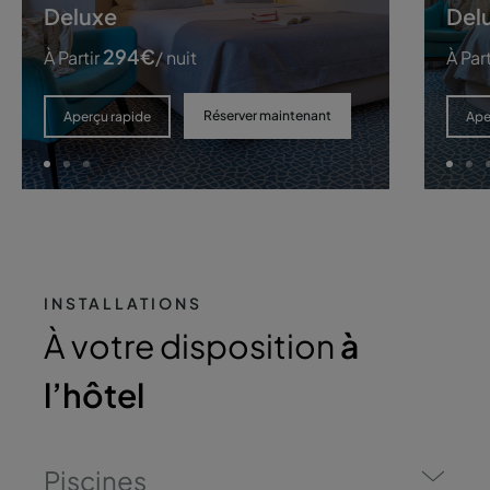
Deluxe
Delu
294
€
À Partir
/ nuit
À Part
Réserver maintenant
Aperçu rapide
Ape
INSTALLATIONS
À votre disposition
à
l’hôtel
Piscines