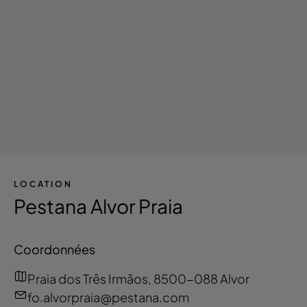
- Golf
- Promenades en bateau
- Casino
- Vie nocturne
LOCATION
Pestana Alvor Praia
Coordonnées
Praia dos Três Irmãos, 8500-088 Alvor
fo.alvorpraia@pestana.com