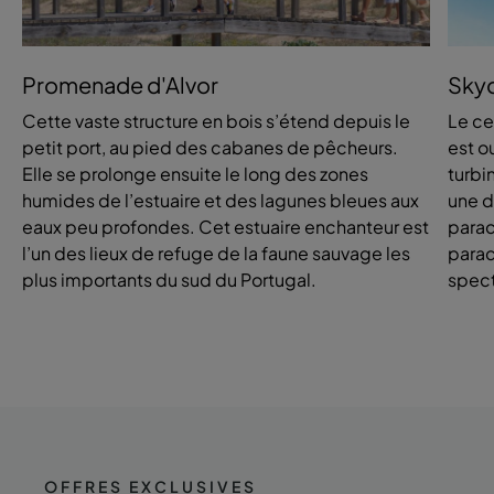
Promenade d'Alvor
Skyd
Cette vaste structure en bois s’étend depuis le
Le ce
petit port, au pied des cabanes de pêcheurs.
est ou
Elle se prolonge ensuite le long des zones
turbi
humides de l’estuaire et des lagunes bleues aux
une d
eaux peu profondes. Cet estuaire enchanteur est
parac
l’un des lieux de refuge de la faune sauvage les
parac
plus importants du sud du Portugal.
spect
OFFRES EXCLUSIVES