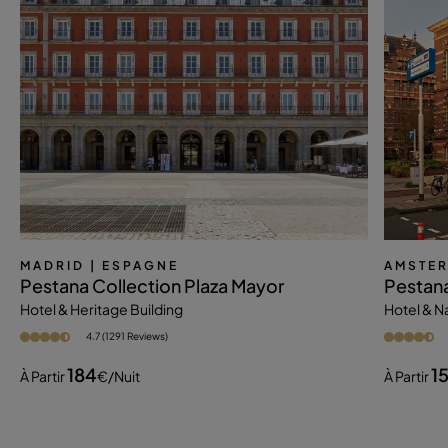
MADRID
| ESPAGNE
AMSTE
Pestana Collection Plaza Mayor
Pestan
Hotel & Heritage Building
Hotel & 
4.7 (1291 Reviews)
184
1
À Partir
€
/nuit
À Partir