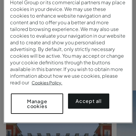
Hotel Group or its commercial partners may place
cookies in your device. We may use these
cookies to enhance website navigation and
Envoyer
content and to offer you a better and more
1
tailored browsing experience. We may also use
cookies to evaluate your navigation in our website
and to create and show you personalised
Vous recherchez un
Pestana
advertising. By default, only strictly necessary
cookies will be active. You may accept or change
Collection hotel
?
your cookie definitions through the buttons
available in this banner. If you wish to obtain more
Jetez un œil à ces suggestions.
information about how we use cookies, please
read our
Cookies Policy.
Accept all
Manage
cookies