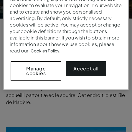
cookies to evaluate your navigation in our website
and to create and show you personalised
advertising. By default, only strictly necessary
cookies will be active. You may accept or change
your cookie definitions through the buttons
1
/
5
available in this banner. If you wish to obtain more
information about how we use cookies, please
read our
VUE GÉNÉRALE
Cookies Policy.
L’île de Madère
Accept all
Manage
cookies
Imaginez un endroit où la nature est luxuriante, la mer
calme et chaude, la nourriture délicieuse et les
monuments majestueux. Un endroit où l’on est
accueilli partout avec le sourire. Cet endroit, c’est l’île
de Madère.