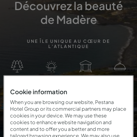
Découvrez la beauté
de Madère
UNE ÎLE UNIQUE AU CŒUR DE
L’ATLANTIQUE
Nature
Front de mer
Historique
Gastronomie
Cookie information
When you are browsing our website, Pestana
Hotel Group or its commercial partners may place
cookies in your device. We may use these
cookies to enhance website navigation and
content and to offer you a better and more
tailored browsing experience. We may also use