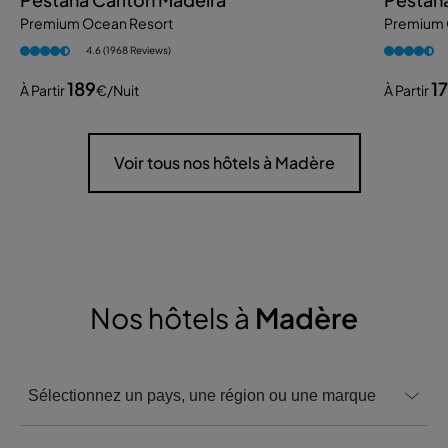
Premium Ocean Resort
Premium 
4.6 (1968 Reviews)
189
1
À Partir
€
/nuit
À Partir
Voir tous nos hôtels à Madère
Nos hôtels à
Madère
Sélectionnez un pays, une région ou une marque