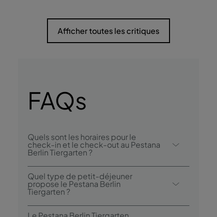
Afficher toutes les critiques
FAQs
Quels sont les horaires pour le
check-in et le check-out au Pestana
Berlin Tiergarten ?
Le check-in au Pestana Berlin Tiergarten se
Quel type de petit-déjeuner
fait à partir de 15h00, et le check-out est
propose le Pestana Berlin
Tiergarten ?
possible jusqu’à 12h00.
Le petit-déjeuner est servi sous forme de
Le Pestana Berlin Tiergarten