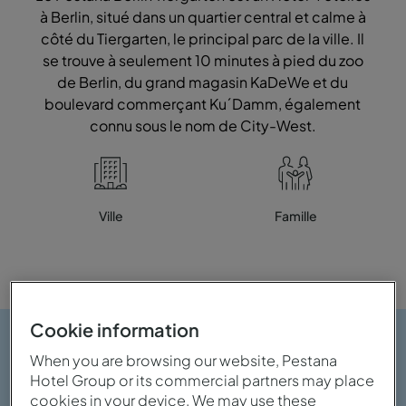
à Berlin, situé dans un quartier central et calme à
côté du Tiergarten, le principal parc de la ville. Il
se trouve à seulement 10 minutes à pied du zoo
de Berlin, du grand magasin KaDeWe et du
boulevard commerçant Ku´Damm, également
connu sous le nom de City-West.
Ville
Famille
Cookie information
When you are browsing our website, Pestana
Hotel Group or its commercial partners may place
cookies in your device. We may use these