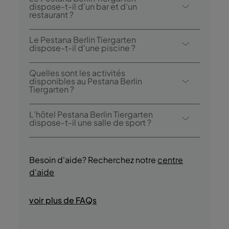
buffet.
dispose-t-il d’un bar et d’un
restaurant ?
Le Pestana Berlin Tiergarten dispose d’un
Le Pestana Berlin Tiergarten
restaurant: Restaurant Atlantis (ne sert
dispose-t-il d’une piscine ?
temporairement que le petit-déjeuner).
Oui, l’hôtel dispose d’une piscine intérieure
L’hôtel dispose également d’un bar: Aqua
Quelles sont les activités
chauffée.
disponibles au Pestana Berlin
Bar & Lounge (ouvert de 15h00 à 23h30).
Tiergarten ?
Le Pestana Berlin Tiergarten propose les
L’hôtel Pestana Berlin Tiergarten
activités/services suivants (des frais
dispose-t-il une salle de sport ?
peuvent s’appliquer):
Oui, les clients bénéficient d’un accès au
- Piscine intérieure chauffée
gymnase pendant tout leur séjour.
- Sauna
Besoin d'aide? Recherchez notre
centre
- Location de vélos
d'aide
- Gymnase
- Promenades à vélo
voir plus de FAQs
- Promenades touristiques
- Vie nocturne