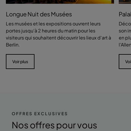
Longue Nuit des Musées
Pala
Les musées et les expositions ouvrent leurs
Décou
portes jusqu'à 2 heures du matin pour les
son i
visiteurs qui souhaitent découvrir les lieux d'art à
en plu
Berlin.
l'All
Voir plus
Voi
OFFRES EXCLUSIVES
Nos offres
pour vous