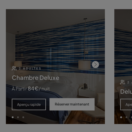
2 ADULTES
Chambre Deluxe
2
84
€
À Partir
/ nuit
Del
Réserver maintenant
Aperçu rapide
Ape