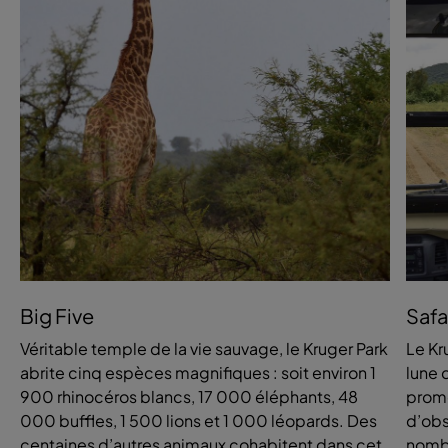
Big Five
Safa
Véritable temple de la vie sauvage, le Kruger Park
Le Kr
abrite cinq espèces magnifiques : soit environ 1
lune 
900 rhinocéros blancs, 17 000 éléphants, 48
prome
000 buffles, 1 500 lions et 1 000 léopards. Des
d’obs
centaines d’autres animaux cohabitent dans cet
nombr