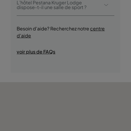
L’hôtel Pestana Kruger Lodge
activités/services suivants (des frais
dispose-t-il une salle de sport ?
peuvent s’appliquer):
Oui, les clients auront accès à une piscine
- Piscine extérieure
pendant leur séjour.
- Visites guidées culturelles
Besoin d'aide? Recherchez notre
centre
- Safari
d'aide
- Promenades en jeep
- Promenades à cheval
voir plus de FAQs
- Boutiques