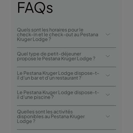
FAQs
Quels sont les horaires pour le
check-in et le check-out au Pestana
Kruger Lodge ?
Le check-in au Pestana Kruger Lodge se fait
Quel type de petit-déjeuner
à partir de 14h00, et le check-out est
propose le Pestana Kruger Lodge ?
possible jusqu’à 11h00.
L’option petit-déjeuner inclut un buffet.
Le Pestana Kruger Lodge dispose-t-
il d’un bar et d’un restaurant ?
Le Pestana Kruger Lodge dispose de deux
Le Pestana Kruger Lodge dispose-t-
restaurants: Buhlebethu et Boma. L’hôtel
il d’une piscine ?
dispose également d’un bar: Eshonalanga
Oui, l’hôtel dispose d’une piscine
Bar.
Quelles sont les activités
extérieure.
disponibles au Pestana Kruger
Lodge ?
Le Pestana Kruger Lodge propose les