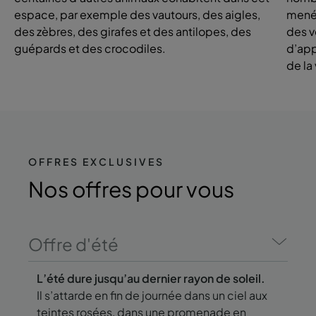
espace, par exemple des vautours, des aigles,
menée
des zèbres, des girafes et des antilopes, des
des v
guépards et des crocodiles.
d’app
de la
OFFRES EXCLUSIVES
Nos offres
pour vous
Offre d'été
L’été dure jusqu’au dernier rayon de soleil.
Il s’attarde en fin de journée dans un ciel aux
teintes rosées, dans une promenade en