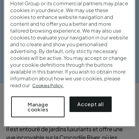
Hotel Group or its commercial partners may place
cookies in your device. We may use these
cookies to enhance website navigation and
content and to offer you a better and more
tailored browsing experience. We may also use
cookies to evaluate your navigation in our website
and to create and show you personalised
advertising. By default, only strictly necessary
cookies will be active. You may accept or change
Voir la galerie
your cookie definitions through the buttons
available in this banner. If you wish to obtain more
information about how we use cookies, please
read our
Cookies Policy.
APERÇU
Accept all
Manage
cookies
Panoramique et accueillant
Il est entouré de jardins luxuriants et offre une
vue incroyable sur la Crocodile River, où les