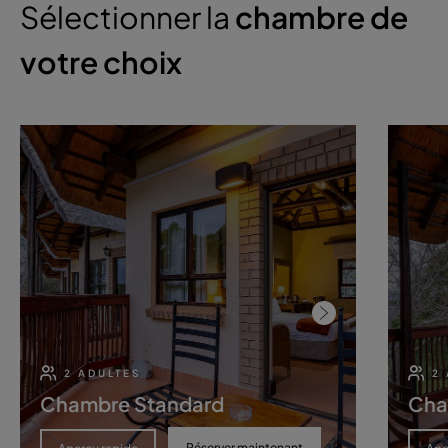
Sélectionner la
chambre de
votre choix
2 ADULTES
2
Chambre Standard
Cha
Réserver maintenant