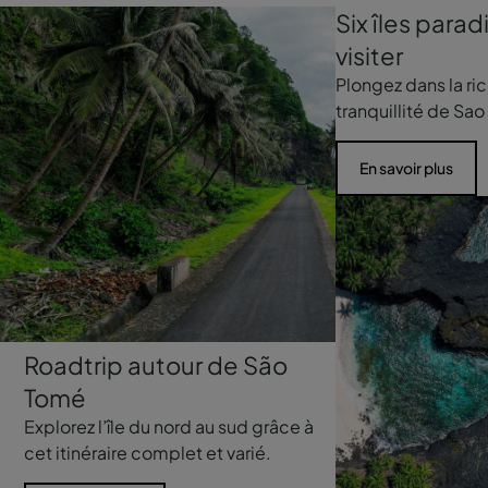
Six îles parad
visiter
Plongez dans la ric
tranquillité de Sa
En savoir plus
Roadtrip autour de São
Tomé
Explorez l’île du nord au sud grâce à
cet itinéraire complet et varié.