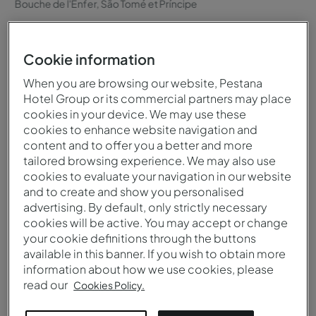
Bouche de l'Enfer, São Tomé et Príncipe
Cookie information
When you are browsing our website, Pestana
Quand visiter
Climat
Hotel Group or its commercial partners may place
cookies in your device. We may use these
Vous pouvez visiter Sao
Climat équatorial, chaud
cookies to enhance website navigation and
Tomé-et-Principe à tout
et humide, avec une saison
content and to offer you a better and more
moment de l’année, à la
sèche entre juin et
tailored browsing experience. We may also use
fois pour ses paysages
septembre.
cookies to evaluate your navigation in our website
tropicaux à couper le
and to create and show you personalised
souffle et pour son
advertising. By default, only strictly necessary
patrimoine historique
cookies will be active. You may accept or change
your cookie definitions through the buttons
fascinant.
available in this banner. If you wish to obtain more
information about how we use cookies, please
read our
Cookies Policy.
Langue
Monnaie