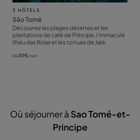
3 HÔTELS
São Tomé
Découvrez les plages désertes et les
plantations de café de Príncipe, l’immaculé
Ilhéu das Rolas et les tortues de Jalé.
217
€
De
/ nuit
Où séjourner à
Sao Tomé-et-
Principe