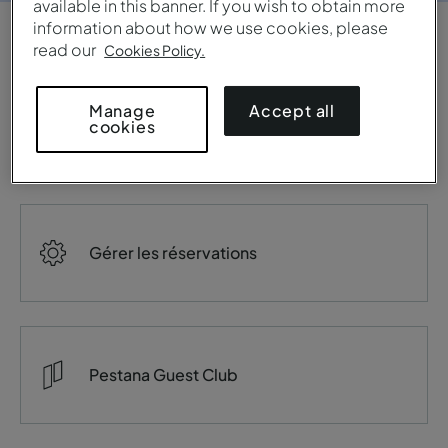
available in this banner. If you wish to obtain more
information about how we use cookies, please
read our
Cookies Policy.
Accept all
Manage
cookies
Réserver un séjour
Gérer les réservations
Pestana Guest Club