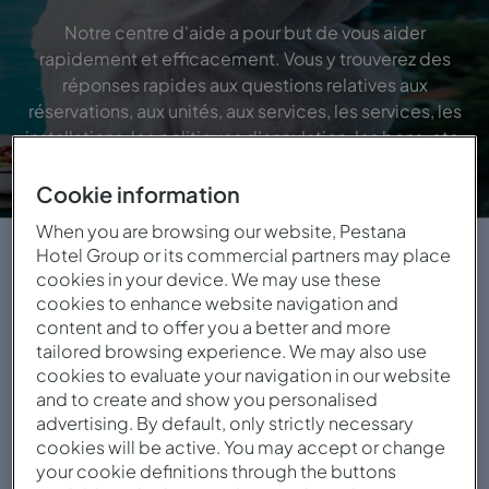
Notre centre d'aide a pour but de vous aider
rapidement et efficacement. Vous y trouverez des
réponses rapides aux questions relatives aux
réservations, aux unités, aux services, les services, les
installations, les politiques d'annulation, les bons, etc.
Cookie information
When you are browsing our website, Pestana
Si vous avez une demande urgente, veuillez
Hotel Group or its commercial partners may place
cookies in your device. We may use these
vous adresser à l'un de nos contacts :
cookies to enhance website navigation and
content and to offer you a better and more
(+351) 210 158 100 (appel vers le
Téléphone:
tailored browsing experience. We may also use
réseau fixe international)
cookies to evaluate your navigation in our website
and to create and show you personalised
(+33) 171 230 903 (appel vers le
Téléphone:
advertising. By default, only strictly necessary
réseau fixe national)
cookies will be active. You may accept or change
your cookie definitions through the buttons