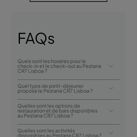
FAQs
Quels sont les horaires pour le
check-in et le check-out au Pestana
CR7 Lisboa ?
Le check-in au Pestana CR7 Lisboa se fait à
Quel type de petit-déjeuner
partir de 15h00, et le check-out est
propose le Pestana CR7 Lisboa ?
possible jusqu’à 12h00.
Petit-déjeuner continental, végétarien ou à
Quelles sont les options de
la carte.
restauration et de bars disponibles
au Pestana CR7 Lisboa ?
Le Pestana CR7 Lisboa dispose d’un bar,
Quelles sont les activités
l’Inverse by CR7 Lisboa, et d’un restaurant,
disponibles au Pestana CR7 Lisboa ?