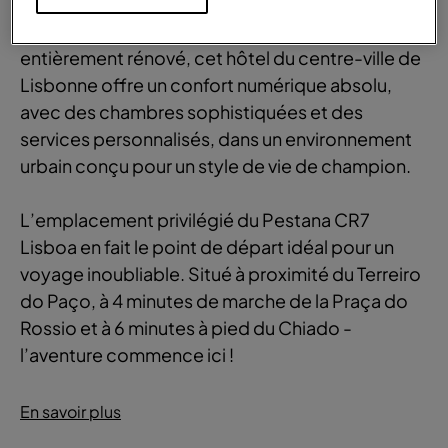
Construit dans un bâtiment historique
entièrement rénové, cet hôtel du centre-ville de
Lisbonne offre un confort numérique absolu,
avec des chambres sophistiquées et des
services personnalisés, dans un environnement
urbain conçu pour un style de vie de champion.
L’emplacement privilégié du Pestana CR7
Lisboa en fait le point de départ idéal pour un
voyage inoubliable. Situé à proximité du Terreiro
do Paço, à 4 minutes de marche de la Praça do
Rossio et à 6 minutes à pied du Chiado -
l’aventure commence ici !
En savoir plus