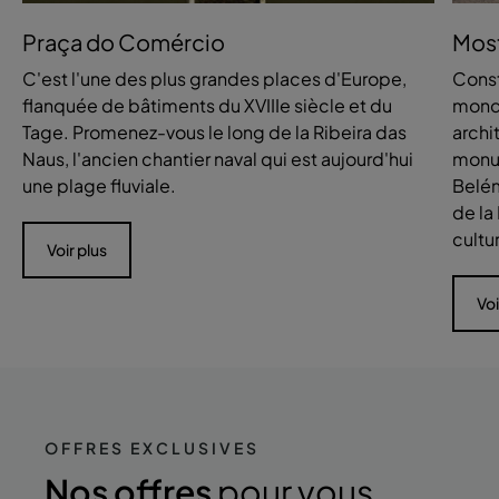
Praça do Comércio
Most
C'est l'une des plus grandes places d'Europe,
Constr
flanquée de bâtiments du XVIIIe siècle et du
mond
Tage. Promenez-vous le long de la Ribeira das
archi
Naus, l'ancien chantier naval qui est aujourd'hui
monum
une plage fluviale.
Belém
de la
cultu
Voir plus
Voi
OFFRES EXCLUSIVES
Nos offres
pour vous