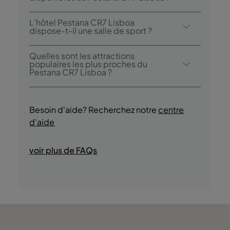
l’Olive Praça do Comércio.
Le Pestana CR7 Lisboa propose les
L’hôtel Pestana CR7 Lisboa
activités/services suivants (des frais
dispose-t-il une salle de sport ?
peuvent s’appliquer):
Oui, les clients bénéficient d’un accès au
- Gymnase
Quelles sont les attractions
salle de sport pendant tout leur séjour.
populaires les plus proches du
- Visites guidées culturelles
Pestana CR7 Lisboa ?
- Dégustations de produits régionaux
- Prome
La Praça do Comércio (Terreiro do Paço), le
Castelo de S. Jorge et la Sé Catedral de
Besoin d'aide? Recherchez notre
centre
Lisboa comptent parmi les attractions
d'aide
touristiques situées à proximité.
voir plus de FAQs