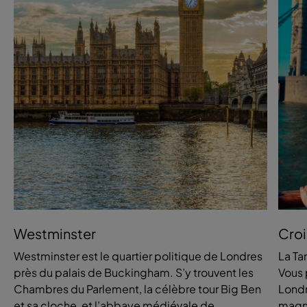
Westminster
Croi
Westminster est le quartier politique de Londres
La Ta
près du palais de Buckingham. S’y trouvent les
Vous 
Chambres du Parlement, la célèbre tour Big Ben
Londr
et sa cloche, et l’abbaye médiévale de
magni