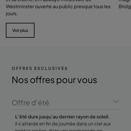
Westminster ouverte au public presque tous les
Bridg
jours.
Voir plus
OFFRES EXCLUSIVES
Nos offres
pour vous
Offre d'été
L’été dure jusqu’au dernier rayon de soleil.
Il s’attarde en fin de journée dans un ciel aux
teintes rosées, dans une promenade en