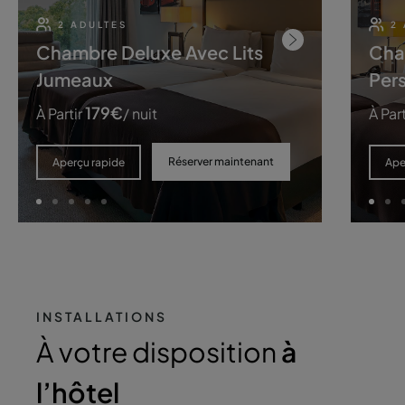
2 ADULTES
2
Chambre Deluxe Avec Lits
Cha
Jumeaux
Per
179
€
À Partir
/ nuit
À Part
Réserver maintenant
Aperçu rapide
Ape
INSTALLATIONS
À votre disposition
à
l’hôtel