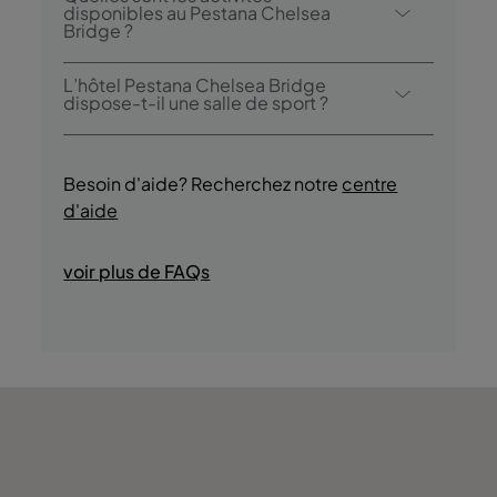
chauffée.
disponibles au Pestana Chelsea
Bridge ?
L'établissement Pestana Chelsea Bridge
L’hôtel Pestana Chelsea Bridge
propose les activités et les services suivants
dispose-t-il une salle de sport ?
(des frais peuvent s'appliquer):
Oui, les clients bénéficient d’un accès au
- Piscine intérieure
centre de fitness pendant tout leur séjour.
- Sauna
Besoin d'aide? Recherchez notre
centre
- Centre de bien-être
d'aide
- Massage
- Centre de remise en forme
voir plus de FAQs
- Visites