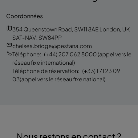
Coordonnées
354 Queenstown Road, SW11 8AE London, UK
SAT-NAV: SW84PP
chelsea.bridge@pestana.com
Téléphone:
(+44) 207 062 8000
(appel vers le
réseau fixe international)
Téléphone de réservation:
(+33) 1 71 23 09
03
(appel vers le réseau fixe national)
Nous restons en contact ?