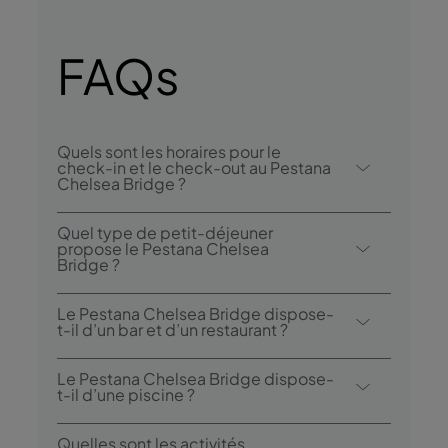
FAQs
Quels sont les horaires pour le
check-in et le check-out au Pestana
Chelsea Bridge ?
Le check-in au Pestana Chelsea Bridge se
Quel type de petit-déjeuner
fait à partir de 16h00, et le check-out est
propose le Pestana Chelsea
Bridge ?
possible jusqu’à 11h00.
Les options de petit-déjeuner incluent un
Le Pestana Chelsea Bridge dispose-
buffet anglais.
t-il d’un bar et d’un restaurant ?
Le Pestana Chelsea Bridge possède 1
Le Pestana Chelsea Bridge dispose-
restaurant : le restaurant Atlântico ouvert
t-il d’une piscine ?
uniquement pour le petit-déjeuner. L'hôtel
Oui, l’hôtel dispose d’une piscine intérieure
dispose également d'1 bar : Le Bridge Bar
Quelles sont les activités