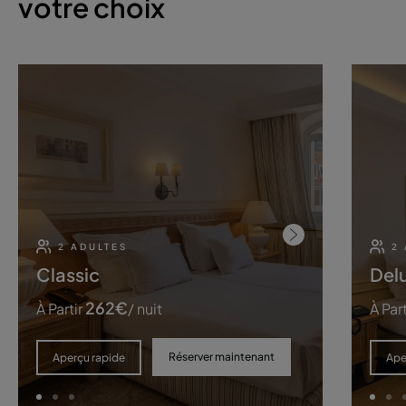
votre choix
2 ADULTES
2
Classic
Del
262
€
À Partir
/ nuit
À Part
Réserver maintenant
Aperçu rapide
Ape