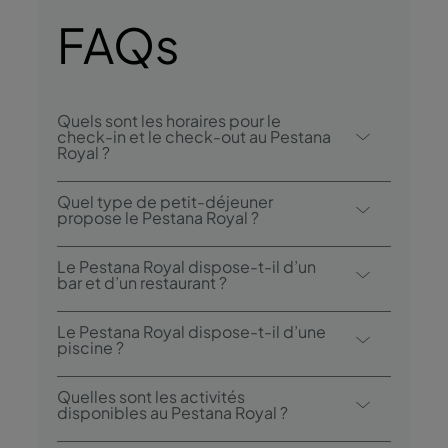
FAQs
Quels sont les horaires pour le
check-in et le check-out au Pestana
Royal ?
Le check-in au Pestana Royal All Inclusive se
Quel type de petit-déjeuner
fait à partir de 15h00, et le check-out est
propose le Pestana Royal ?
possible jusqu’à 12h00.
Les options de petit-déjeuner
Le Pestana Royal dispose-t-il d’un
comprennent un buffet.
bar et d’un restaurant ?
Le Pestana Royal All Inclusive dispose de
Le Pestana Royal dispose-t-il d’une
quatre restaurants: São Lourenço Garden
piscine ?
Terrace, Botanicc, Campo de Fiori et
Oui, l'hôtel dispose de deux piscines
Botanic Terrace. L’hôtel dispose également
Quelles sont les activités
extérieures, une piscine extérieure pour
disponibles au Pestana Royal ?
de deux bars: Sunset Pool Bar et Primavera
enfants et une piscine intérieure (25º).
Bar & Lounge.