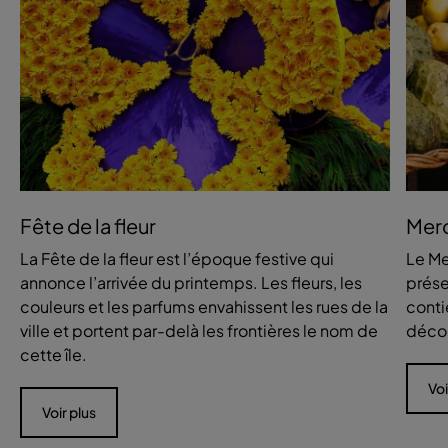
Fête de la fleur
Mer
La Fête de la fleur est l’époque festive qui
Le Me
annonce l’arrivée du printemps. Les fleurs, les
prése
couleurs et les parfums envahissent les rues de la
conti
ville et portent par-delà les frontières le nom de
décor
cette île.
Voi
Voir plus