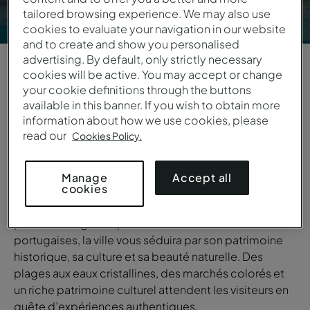
tailored browsing experience. We may also use
cookies to evaluate your navigation in our website
and to create and show you personalised
advertising. By default, only strictly necessary
cookies will be active. You may accept or change
1
/
6
your cookie definitions through the buttons
available in this banner. If you wish to obtain more
VUE GÉNÉRALE
information about how we use cookies, please
read our
Cookies Policy.
Cidade da Praia
Située sur l’île de Santiago dans l’archipel du Cap-
Accept all
Manage
cookies
Vert, Cidade da Praia est la capitale et le principal
centre politique et économique du pays. Façonnée
par un mélange unique d’influences africaines et
portugaises, la ville vous séduira par son patrimoine
historique, sa culture et sa beauté naturelle. Des
plages aux eaux cristallines, des marchés colorés et
un riche patrimoine culturel attendent les visiteurs en
quête d’expériences authentiques.