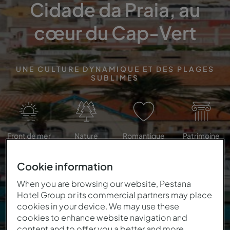
Cidade da Praia, au
cœur du Cap-Vert
UNE CULTURE DYNAMIQUE ET DES PLAGES
SUBLIMES
Front de mer
Nature
Romantique
Patrimoine
Cookie information
When you are browsing our website, Pestana
Hotel Group or its commercial partners may place
cookies in your device. We may use these
cookies to enhance website navigation and
content and to offer you a better and more