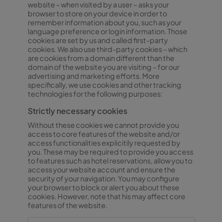
website – when visited by a user – asks your
browser to store on your device in order to
remember information about you, such as your
language preference or login information. Those
cookies are set by us and called first-party
cookies. We also use third-party cookies – which
are cookies from a domain different than the
domain of the website you are visiting – for our
advertising and marketing efforts. More
specifically, we use cookies and other tracking
technologies for the following purposes:
Strictly necessary cookies
Without these cookies we cannot provide you
access to core features of the website and/or
access functionalities explicitily requested by
you. These may be required to provide you access
to features such as hotel reservations, allow you to
access your website account and ensure the
security of your navigation. You may configure
your browser to block or alert you about these
cookies. However, note that his may affect core
features of the website.