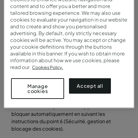
(ci-après dénommés « Cookies »).
content and to offer you a better and more
tailored browsing experience. We may also use
Lors de chaque visite sur les Canaux numériques,
cookies to evaluate your navigation in our website
votre navigateur autorise l’accès aux Cookies
and to create and show you personalised
installés sur votre appareil, permettant la
advertising. By default, only strictly necessary
reconnaissance et la mémorisation de
cookies will be active. You may accept or change
l’identifiant qui vous est associé (le cas échéant),
your cookie definitions through the buttons
ainsi que l’activation immédiate de vos
available in this banner. If you wish to obtain more
préférences d’utilisation. Les Canaux numériques
information about how we use cookies, please
ne placeront des Cookies sur votre appareil
read our
Cookies Policy.
qu’avec votre consentement exprès, hormis si les
Cookies sont strictement nécessaires au
Accept all
Manage
fonctionnement du site web.
cookies
En ce qui concerne les Cookies strictement
nécessaires, vous pouvez les supprimer ou les
bloquer automatiquement en suivant les
instructions du point 6 (Sécurité, gestion et
blocage des cookies).