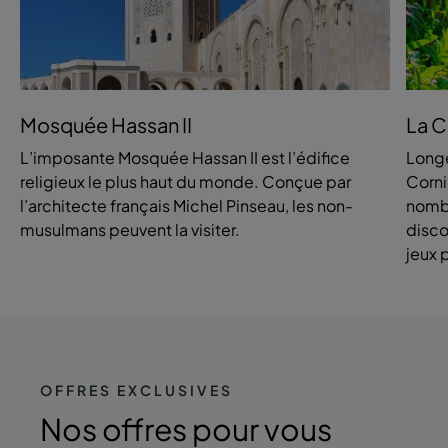
Mosquée Hassan II
La C
L’imposante Mosquée Hassan II est l’édifice
Longe
religieux le plus haut du monde. Conçue par
Corni
l’architecte français Michel Pinseau, les non-
nombr
musulmans peuvent la visiter.
disco
jeux 
OFFRES EXCLUSIVES
Nos offres
pour vous