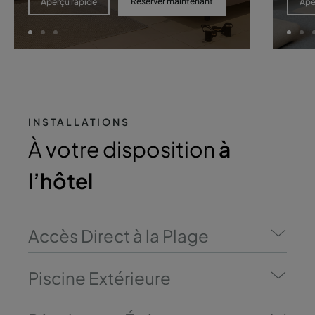
Réserver maintenant
Aperçu rapide
Ape
INSTALLATIONS
À votre disposition
à
l’hôtel
Accès Direct à la Plage
Piscine Extérieure