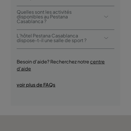
Oui, l’hôtel dispose d’une piscine
Quelles sont les activités
extérieure.
disponibles au Pestana
Casablanca ?
Le Pestana Casablanca propose les
L’hôtel Pestana Casablanca
activités/services suivants (des frais
dispose-t-il une salle de sport ?
peuvent s’appliquer):
Oui, les clients auront accès à une piscine
- Piscine extérieure
pendant leur séjour.
- Accès à la plage
Besoin d'aide? Recherchez notre
centre
- Visites guidées culturelles
d'aide
- Dégustations de produits régionaux
- Promenades en bateau
voir plus de FAQs
- Sports nautiques
- Boutiques
- Discothèque/DJ