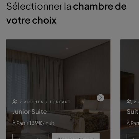
Sélectionner la
chambre de
votre choix
2 ADULTES + 1 ENFANT
2
Junior Suite
Suit
139
€
À Partir
/ nuit
À Part