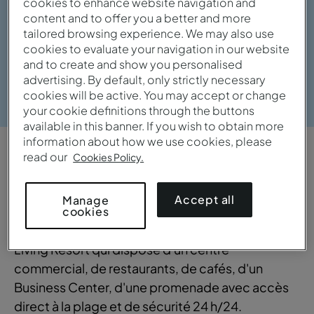
cookies to enhance website navigation and
content and to offer you a better and more
tailored browsing experience. We may also use
cookies to evaluate your navigation in our website
and to create and show you personalised
advertising. By default, only strictly necessary
Voir la galerie
cookies will be active. You may accept or change
your cookie definitions through the buttons
available in this banner. If you wish to obtain more
information about how we use cookies, please
read our
Cookies Policy.
APERÇU
Central et moderne
Accept all
Manage
cookies
Il fait partie du complexe moderne Anfa Place
Living Resort qui dispose d'un centre
commercial, de restaurants, de cafés, d'un
Business Center, d'une promenade avec accès
direct à la plage et de sécurité 24 h/24.