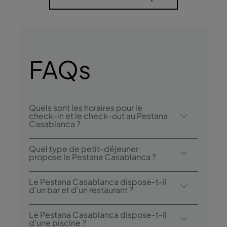
FAQs
Quels sont les horaires pour le
check-in et le check-out au Pestana
Casablanca ?
Le check-in au Pestana Casablanca se fait à
Quel type de petit-déjeuner
partir de 15h00, et le check-out est
propose le Pestana Casablanca ?
possible jusqu’à 12h00.
L’option petit-déjeuner inclut un buffet.
Le Pestana Casablanca dispose-t-il
d’un bar et d’un restaurant ?
Le Pestana Casablanca dispose d’un
Le Pestana Casablanca dispose-t-il
restaurant: Pestana Casablanca.
d’une piscine ?