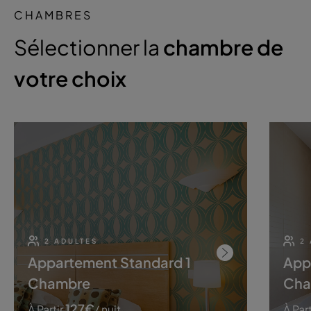
CHAMBRES
Sélectionner la
chambre de
votre choix
2 ADULTES
2
Appartement Standard 1
App
Chambre
Cha
127
€
À Partir
/ nuit
À Part