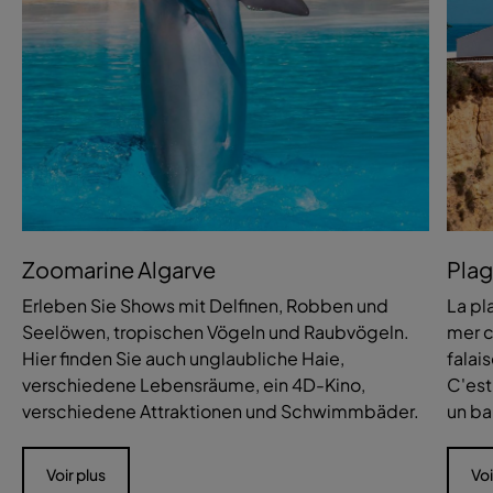
Zoomarine Algarve
Plag
Erleben Sie Shows mit Delfinen, Robben und
La pl
Seelöwen, tropischen Vögeln und Raubvögeln.
mer c
Hier finden Sie auch unglaubliche Haie,
falai
verschiedene Lebensräume, ein 4D-Kino,
C'est
verschiedene Attraktionen und Schwimmbäder.
un ba
Voir plus
Voi