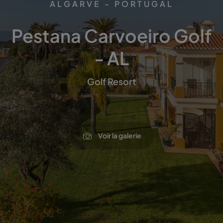
ALGARVE - PORTUGAL
Pestana Carvoeiro Golf
- AL
Golf Resort
Voir la galerie