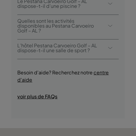
Le Pestana Carvoeiro Golf – AL
restaurant: Clubhouse Gramacho.
dispose-t-il d’une piscine ?
Oui, l’hôtel dispose d’une piscine
Quelles sont les activités
extérieure.
disponibles au Pestana Carvoeiro
Golf – AL ?
Le Pestana Carvoeiro Golf – AL propose les
L’hôtel Pestana Carvoeiro Golf – AL
activités/services suivants (des frais
dispose-t-il une salle de sport ?
peuvent s’appliquer):
Oui, les clients auront accès à une piscine
- Piscine extérieure
pendant leur séjour.
- Golf
Besoin d'aide? Recherchez notre
centre
- Parc aquatique
d'aide
- Promenades en bateau
- Pêche
voir plus de FAQs
- Plongée
- Discothèque/DJ