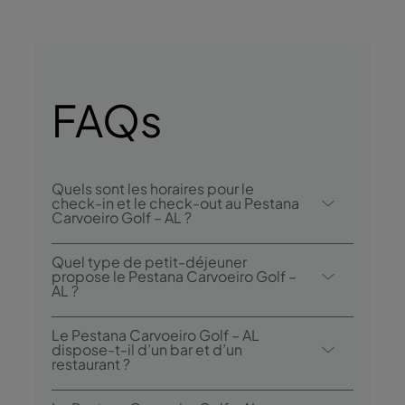
FAQs
Quels sont les horaires pour le
check-in et le check-out au Pestana
Carvoeiro Golf – AL ?
Le check-in au Pestana Carvoeiro Golf – AL
Quel type de petit-déjeuner
se fait à partir de 16h00, et le check-out est
propose le Pestana Carvoeiro Golf –
AL ?
possible jusqu’à 11h00.
Le petit-déjeuner peut être pris au buffet ou
Le Pestana Carvoeiro Golf – AL
servi à la carte.
dispose-t-il d’un bar et d’un
restaurant ?
Le Pestana Carvoeiro Golf – AL dispose d’un