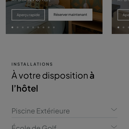
Réserver maintenant
Aperçu rapide
Ape
INSTALLATIONS
À votre disposition
à
l’hôtel
Piscine Extérieure
École de Golf