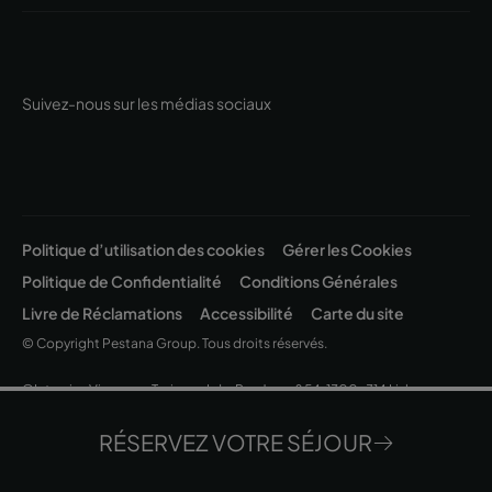
Suivez-nous sur les médias sociaux
Politique d’utilisation des cookies
Gérer les Cookies
Politique de Confidentialité
Conditions Générales
Livre de Réclamations
Accessibilité
Carte du site
© Copyright Pestana Group. Tous droits réservés.
©Intervisa Viagens e Turismo, Lda. Rua Jau, nº 54, 1300-314 Lisboa
| Capital Social EUR 200.000 • Matrícula C.R.C. Lisboa - N.I.P.C. 502 669
152 • Alvará Nº 163/1962
RÉSERVEZ VOTRE SÉJOUR