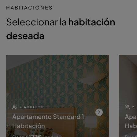
HABITACIONES
Seleccionar la
habitación
deseada
2 ADULTOS
2
Apartamento Standard 1
Apa
Habitación
Hab
127
€