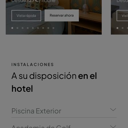
Desde
/ noche
Des
Reservar ahora
Vista rápida
Vis
INSTALACIONES
A su disposición
en el
hotel
Piscina Exterior
Academia de Golf