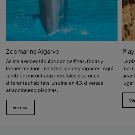
Zoomarine Algarve
Play
Asista a espectáculos con delfines, focas y
La pl
leones marinos, aves tropicales y rapaces. Aquí
mar c
también encontrarás increíbles tiburones,
acant
diferentes hábitats, un cine en 4D, diversas
lugar
atracciones y piscinas.
Ve
Ver más