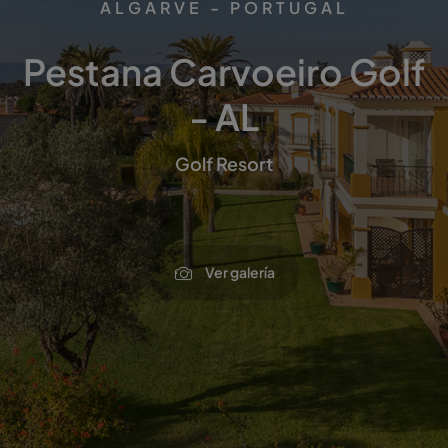
ALGARVE - PORTUGAL
Pestana Carvoeiro Golf
- AL
Golf Resort
Ver galería