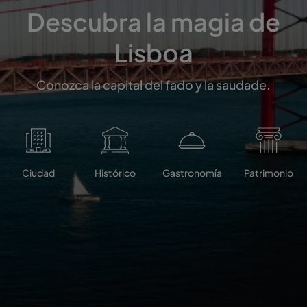
Descubra la magia de
Lisboa
Conozca la capital del fado y la saudade.
Ciudad
Histórico
Gastronomía
Patrimonio