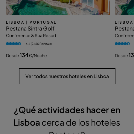
LISBOA
| PORTUGAL
LISBOA
Pestana Sintra Golf
Pestana
Conference & Spa Resort
Conferen
4.4 (2466 Reviews)
134
1
Desde
€
/noche
Desde
Ver todos nuestros hoteles en Lisboa
¿Qué actividades hacer en
Lisboa
cerca de los hoteles