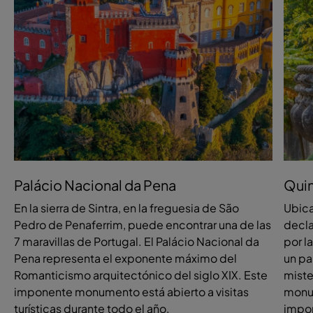
Palácio Nacional da Pena
Quin
En la sierra de Sintra, en la freguesia de São
Ubica
Pedro de Penaferrim, puede encontrar una de las
decla
7 maravillas de Portugal. El Palácio Nacional da
por l
Pena representa el exponente máximo del
un pa
Romanticismo arquitectónico del siglo XIX. Este
miste
imponente monumento está abierto a visitas
monum
turísticas durante todo el año.
impon