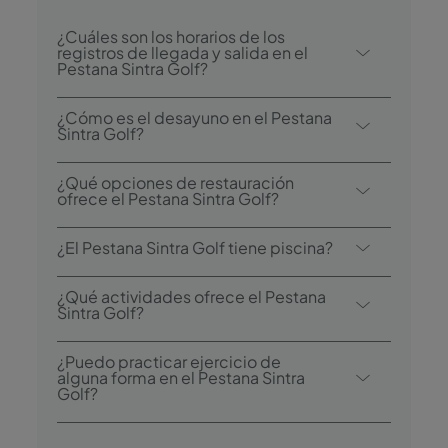
¿Cuáles son los horarios de los
registros de llegada y salida en el
Pestana Sintra Golf?
El registro de llegada en el Pestana Sintra
¿Cómo es el desayuno en el Pestana
Golf comienza a las 15:00, y el registro de
Sintra Golf?
salida es hasta las 12:00. En el momento
Entre las opciones de desayuno se
del check-in, es necesario presentar un
¿Qué opciones de restauración
encuentra el bufé.
ofrece el Pestana Sintra Golf?
documento de identidad válido y físico de
todos los huéspedes.
El Pestana Sintra Golf dispone de un
¿El Pestana Sintra Golf tiene piscina?
restaurante: Mourisco. El hotel también
cuenta con un bar: Chafariz.
Sí, este hotel tiene una piscina exterior y una
¿Qué actividades ofrece el Pestana
piscina interior climatizada.
Sintra Golf?
El Pestana Sintra Golf ofrece las siguientes
¿Puedo practicar ejercicio de
actividades/servicios (algunos tienen un
alguna forma en el Pestana Sintra
Golf?
coste adicional):
Sí, los huéspedes tienen acceso al gimnasio
- Piscina exterior