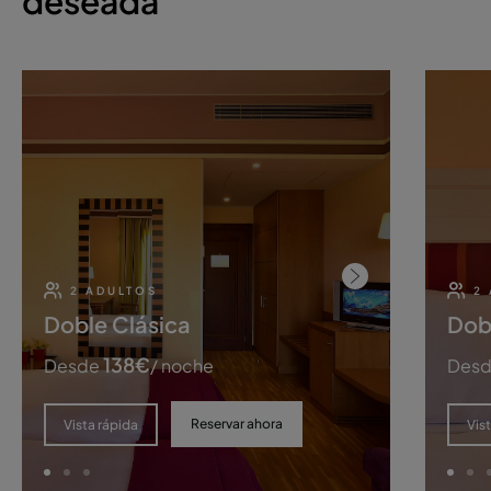
deseada
2 ADULTOS
2
Doble Clásica
Dobl
138
€
Desde
/ noche
Des
Reservar ahora
Vista rápida
Vis