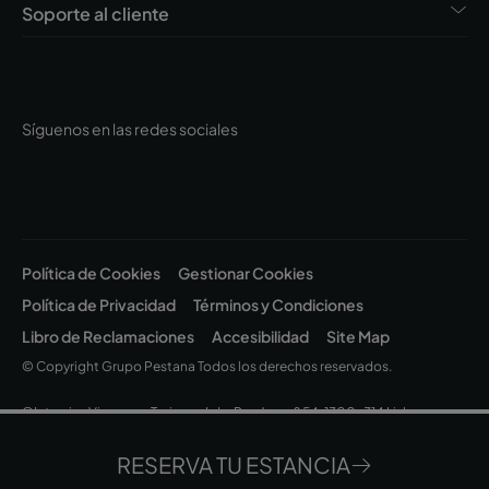
Soporte al cliente
Síguenos en las redes sociales
Política de Cookies
Gestionar Cookies
Política de Privacidad
Términos y Condiciones
Libro de Reclamaciones
Accesibilidad
Site Map
© Copyright Grupo Pestana Todos los derechos reservados.
©Intervisa Viagens e Turismo, Lda. Rua Jau, nº 54, 1300-314 Lisboa
| Capital Social EUR 200.000 • Matrícula C.R.C. Lisboa - N.I.P.C. 502 669
152 • Alvará Nº 163/1962
RESERVA TU ESTANCIA