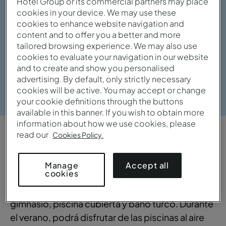
Hotel Group or its commercial partners may place
cookies in your device. We may use these
cookies to enhance website navigation and
content and to offer you a better and more
tailored browsing experience. We may also use
cookies to evaluate your navigation in our website
and to create and show you personalised
advertising. By default, only strictly necessary
Ver galería
cookies will be active. You may accept or change
your cookie definitions through the buttons
available in this banner. If you wish to obtain more
information about how we use cookies, please
read our
Cookies Policy.
VISTA GENERAL
Relajante y con encanto
Accept all
Manage
cookies
El hotel dispone de sala de masajes, sauna,
gimnasio, piscina cubierta y baño turco. Durante
el verano, podrá disfrutar de las piscinas al aire