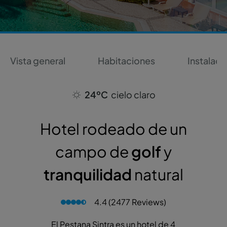
Vista general
Habitaciones
Instalaci
24ºC
cielo claro
Hotel rodeado de un
campo de
golf
y
tranquilidad
natural
4.4 (2477 Reviews)
El Pestana Sintra es un hotel de 4