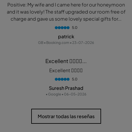
Positive: My wife and I came here for our honeymoon
and it was lovely! The staff upgraded our room free of
charge and gave us some lovely special gifts for...
5.0
patrick
GB • Booking.com • 23-07-2026
Excellent 👌🏾👌🏾...
Excellent 👌🏾👌🏾
5.0
Suresh Prashad
• Google • 06-05-2026
Mostrar todas las reseñas