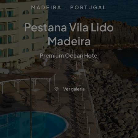
MADEIRA - PORTUGAL
Pestana Vila Lido
Madeira
Premium Ocean Hotel
Ver galería