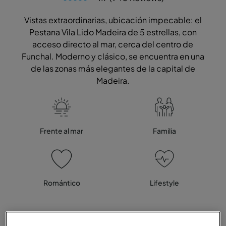
Vistas extraordinarias, ubicación impecable: el
Pestana Vila Lido Madeira de 5 estrellas, con
acceso directo al mar, cerca del centro de
Funchal. Moderno y clásico, se encuentra en una
de las zonas más elegantes de la capital de
Madeira.
Frente al mar
Familia
Romántico
Lifestyle