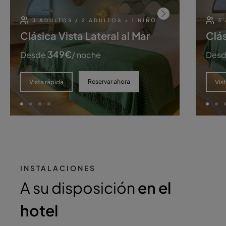
3 ADULTOS / 2 ADULTOS + 1 NIÑO
3
Clásica Vista Lateral al Mar
Clás
349
€
Desde
/ noche
Des
Reservar ahora
Vista rápida
Vis
INSTALACIONES
A su disposición
en el
hotel