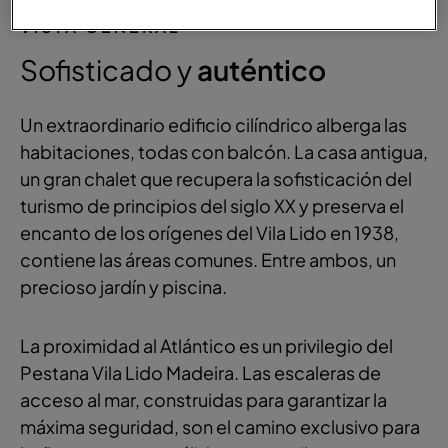
VISTA GENERAL
Sofisticado y
auténtico
Un extraordinario edificio cilíndrico alberga las
habitaciones, todas con balcón. La casa antigua,
un gran chalet que recupera la sofisticación del
turismo de principios del siglo XX y preserva el
encanto de los orígenes del Vila Lido en 1938,
contiene las áreas comunes. Entre ambos, un
precioso jardín y piscina.
La proximidad al Atlántico es un privilegio del
Pestana Vila Lido Madeira. Las escaleras de
acceso al mar, construidas para garantizar la
máxima seguridad, son el camino exclusivo para