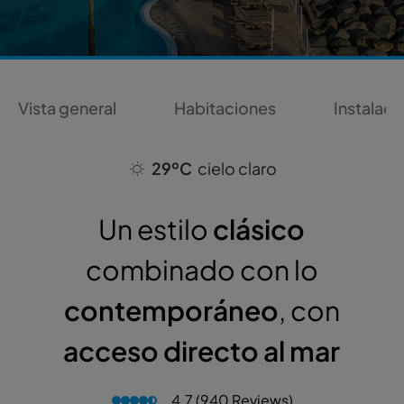
Vista general
Habitaciones
Instalaci
29ºC
cielo claro
Un estilo
clásico
combinado con lo
contemporáneo
, con
acceso directo al mar
4.7 (940 Reviews)