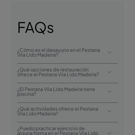
FAQs
¿Cómo es el desayuno en el Pestana
Vila Lido Madeira?
Entre las opciones de desayuno se
¿Qué opciones de restauración
encuentra el bufé.
ofrece el Pestana Vila Lido Madeira?
El Pestana Vila Lido Madeira cuenta con 3
¿El Pestana Vila Lido Madeira tiene
restaurantes: Restaurante Buffet Flor do Mar,
piscina?
Restaurante a la Carta Vila Lido y un
Sí, el hotel tiene piscina exterior.
Restaurante Snack en la zona de la piscina.
¿Qué actividades ofrece el Pestana
Vila Lido Madeira?
El hotel también cuenta con 2 bares: el Vila
Lido Bar y el Pool Bar.
El Pestana Vila Lido Madeira ofrece las
¿Puedo practicar ejercicio de
siguientes actividades/servicios (algunos
alguna forma en el Pestana Vila Lido