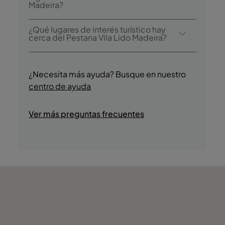
Madeira?
tienen un coste adicional):
- Piscina exterior
Sí, los huéspedes tienen acceso al centro
¿Qué lugares de interés turístico hay
- Sauna
de fitness durante su estancia.
cerca del Pestana Vila Lido Madeira?
- Baño turco
- Sala de juegos
Entre los puntos de interés más cercanos
- Música en vivo
están la Madeira Mandolin Orchestra, Hole in
¿Necesita más ayuda? Busque en nuestro
- Visitas culturales guiadas
One y Galatrixa.
centro de ayuda
- Deportes náuticos
- Recorridos en barco Senderismo Pesca
Ver más preguntas frecuentes