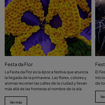
Festa da Flor
Fest
La Festa da Flor es la época festiva que anuncia
El Fe
la llegada de la primavera. Las flores, colores y
inici
aromas recorren las calles de la ciudad y llevan
de lo
más allá de las fronteras el nombre de la isla.
Ve
Ver más