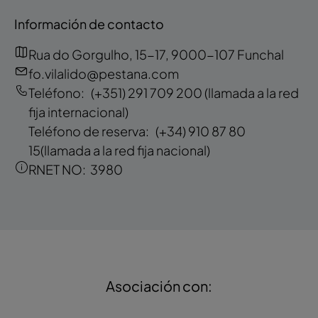
Información de contacto
Rua do Gorgulho, 15-17, 9000-107 Funchal
fo.vilalido@pestana.com
Teléfono:
(+351) 291 709 200
(llamada a la red
fija internacional)
Teléfono de reserva:
(+34) 910 87 80
15
(llamada a la red fija nacional)
RNET NO:
3980
Asociación con: