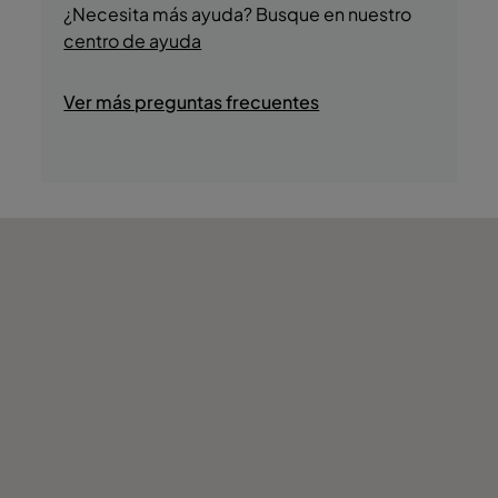
- Visitas a Caves de Vinho
encuentra el Puente de Dom Luís I, Fado na
¿Necesita más ayuda? Busque en nuestro
- Cruceros por el río
Baixa y Cais da Ribeira.
centro de ayuda
- Tiendas
- Discoteca/DJ
Ver más preguntas frecuentes