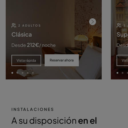
2 ADULTOS
3
Clásica
Sup
212
€
Desde
/ noche
Des
Reservar ahora
Vista rápida
Vis
INSTALACIONES
A su disposición
en el