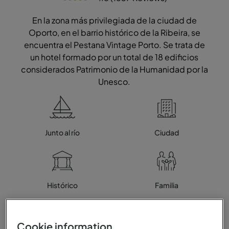
En la zona más privilegiada de la ciudad de
Oporto, en el barrio histórico de la Ribeira, se
encuentra el Pestana Vintage Porto. Se trata de
un hotel formado por un total de 18 edificios
considerados Patrimonio de la Humanidad por la
Unesco.
Junto al río
Ciudad
Histórico
Familia
Cookie information