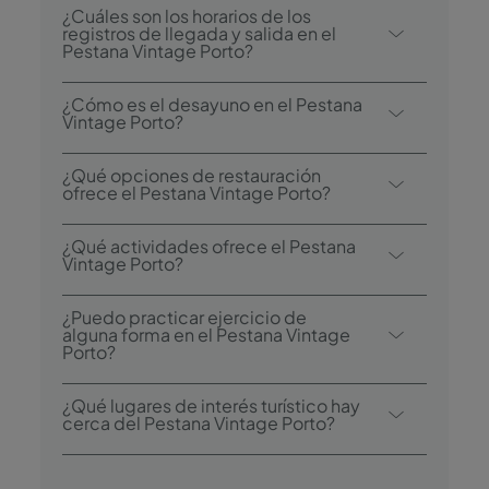
¿Cuáles son los horarios de los
registros de llegada y salida en el
Pestana Vintage Porto?
El registro de llegada en el Pestana Vintage
¿Cómo es el desayuno en el Pestana
Porto comienza a las 15:00, y el registro de
Vintage Porto?
salida es hasta las 12:00.
Entre las opciones de desayuno se
¿Qué opciones de restauración
encuentra el bufé.
ofrece el Pestana Vintage Porto?
El Pestana Vintage Porto dispone de un
¿Qué actividades ofrece el Pestana
restaurante: RIB - Porto. El hotel también
Vintage Porto?
cuenta con un bar: Bistro & Bar Heritage.
El Pestana Vintage Porto ofrece las
¿Puedo practicar ejercicio de
siguientes actividades/servicios (algunos
alguna forma en el Pestana Vintage
Porto?
tienen un coste adicional):
- Centro Wellness
Sí, los huéspedes disponen de un servicio
¿Qué lugares de interés turístico hay
- Alquiler de bicicletas
de alquiler de bicicletas durante su
cerca del Pestana Vintage Porto?
- Tours culturales guiados
estancia.
- Degustación de productos regionales
Entre las atracciones más cercanas se