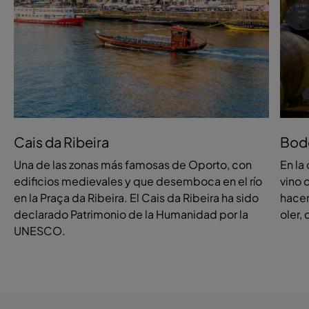
Cais da Ribeira
Bode
Una de las zonas más famosas de Oporto, con
En la 
edificios medievales y que desemboca en el río
vino 
en la Praça da Ribeira. El Cais da Ribeira ha sido
hacer
declarado Patrimonio de la Humanidad por la
oler,
UNESCO.