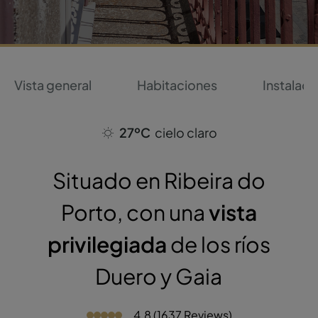
Vista general
Habitaciones
Instalaci
27ºC
cielo claro
Situado en Ribeira do
Porto, con una
vista
privilegiada
de los ríos
Duero y Gaia
4.8 (1637 Reviews)