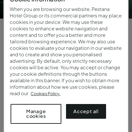
When you are browsing our website, Pestana
Hotel Group or its commercial partners may place
cookies in your device. We may use these
cookies to enhance website navigation and
content and to offer you a better and more
tailored browsing experience. We may also use
DESCUBRA UNA EXPERIENCIA ÚNICA
cookies to evaluate your navigation in our website
Únase al Pestana
and to create and show you personalised
advertising. By default, only strictly necessary
cookies will be active. You may accept or change
Guest Club
your cookie definitions through the buttons
available in this banner. If you wish to obtain more
Pestana Guest Club ha cambiado para
information about how we use cookies, please
read our
mejor. Ser miembro le permite
Cookies Policy.
embarcarse en una experiencia de
oportunidades y ofertas. La inscripción
Accept all
Manage
es sencilla y, desde el primer día, podrá
cookies
disfrutar de un 10% de descuento en
reservas en nuestro sitio web y acceder