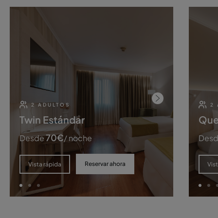
2 ADULTOS
2
Twin Estándar
Que
70
€
Desde
/ noche
Des
Reservar ahora
Vista rápida
Vis