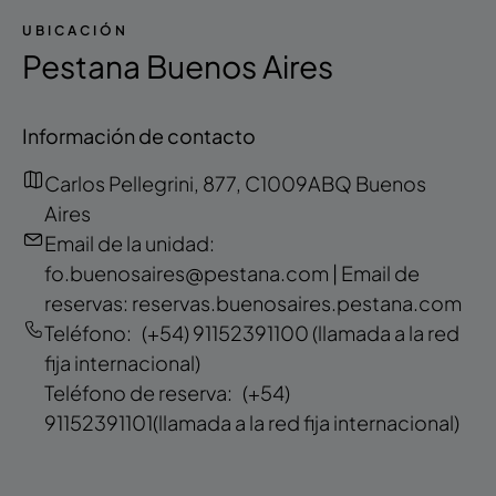
UBICACIÓN
Pestana Buenos Aires
Información de contacto
Carlos Pellegrini, 877, C1009ABQ Buenos
Aires
Email de la unidad:
fo.buenosaires@pestana.com | Email de
reservas: reservas.buenosaires.pestana.com
Teléfono:
(+54) 91152391100
(llamada a la red
fija internacional)
Teléfono de reserva:
(+54)
91152391101
(llamada a la red fija internacional)