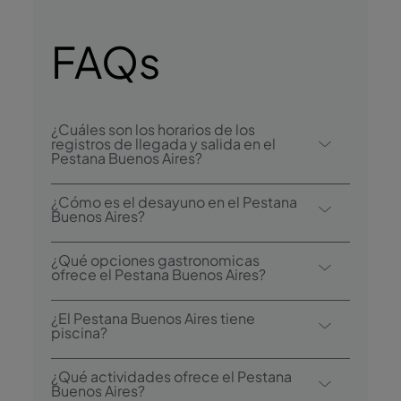
FAQs
¿Cuáles son los horarios de los
registros de llegada y salida en el
Pestana Buenos Aires?
El registro de llegada en el Pestana Buenos
¿Cómo es el desayuno en el Pestana
Aires comienza a las 15:00, y el registro de
Buenos Aires?
salida es hasta las 11:00.
Entre las opciones de desayuno se
¿Qué opciones gastronomicas
encuentra el bufé.
ofrece el Pestana Buenos Aires?
El Pestana Buenos Aires dispone de un
¿El Pestana Buenos Aires tiene
restaurante: Restaurante Il Moro El hotel
piscina?
también tiene un bar: Tango Bar.
Sí, este hotel tiene una piscina interior
¿Qué actividades ofrece el Pestana
climatizada.
Buenos Aires?