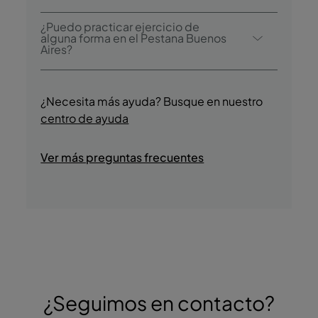
El Pestana Buenos Aires ofrece las
¿Puedo practicar ejercicio de
siguientes actividades/servicios (puede
alguna forma en el Pestana Buenos
Aires?
aplicarse algún costo adicional):
- Piscina interior climatizada
Sí, los huéspedes tienen acceso al gimnasio
- Jacuzzi
durante su estancia.
¿Necesita más ayuda? Busque en nuestro
- Gimnasio
centro de ayuda
- Masajes (de pago)
- Baño turco
- Visitas culturales guiadas
Ver más preguntas frecuentes
- Degustación de productos regionales
- Paseos temáticos
- Vida nocturna
- Tiendas
¿Seguimos en contacto?