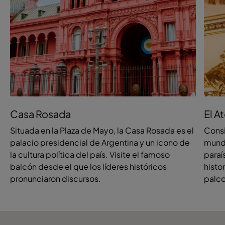
Casa Rosada
El A
Situada en la Plaza de Mayo, la Casa Rosada es el
Consi
palacio presidencial de Argentina y un icono de
mundo
la cultura política del país. Visite el famoso
paraí
balcón desde el que los líderes históricos
histo
pronunciaron discursos.
palco