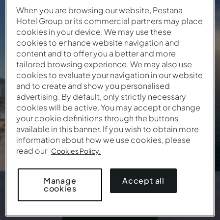
Algarve
When you are browsing our website, Pestana
Hotel Group or its commercial partners may place
cookies in your device. We may use these
115
€
Desde
/ Noche
cookies to enhance website navigation and
content and to offer you a better and more
9 Ubicaciones • 17 Hoteles
tailored browsing experience. We may also use
cookies to evaluate your navigation in our website
and to create and show you personalised
advertising. By default, only strictly necessary
cookies will be active. You may accept or change
your cookie definitions through the buttons
available in this banner. If you wish to obtain more
information about how we use cookies, please
read our
Cookies Policy.
Accept all
Manage
cookies