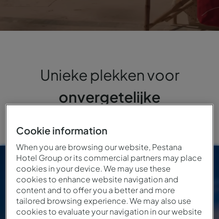
Unieke plekken voor
onvergetelijke
ervaringen
Cookie information
When you are browsing our website, Pestana
Hotel Group or its commercial partners may place
cookies in your device. We may use these
cookies to enhance website navigation and
Zeekust
Bij de rivier
Natuur
Stad
content and to offer you a better and more
tailored browsing experience. We may also use
cookies to evaluate your navigation in our website