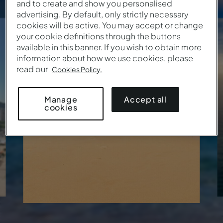
and to create and show you personalised
advertising. By default, only strictly necessary
PORTUGAL
cookies will be active. You may accept or change
Algarve
your cookie definitions through the buttons
available in this banner. If you wish to obtain more
information about how we use cookies, please
115
€
Van
/ Nacht
read our
Cookies Policy.
9 Locaties • 17 Hotels
Accept all
Manage
cookies