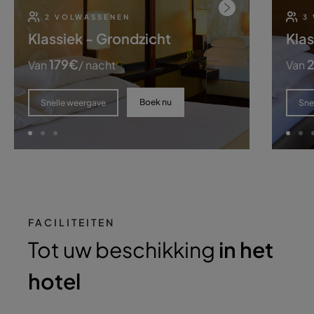
2 VOLWASSENEN
3
Klassiek - Grondzicht
Klas
179
€
Van
/ nacht
Van
Boek nu
Snelle weergave
Sne
FACILITEITEN
Tot uw beschikking
in het
hotel