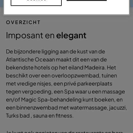
OVERZICHT
Imposant en
elegant
De bijzondere ligging aan de kust van de
Atlantische Oceaan maakt dit een van de
bekendste hotels op het eiland Madeira. Het
beschikt over een overloopzwembad, tuinen
met vredige nisjes, een privé parkeerplaats
tegen vergoeding, een Spa waar u een massage
en/of Magic Spa-behandeling kunt boeken, en
een binnenzwembad met watermassage, jacuzzi,
Turks bad , sauna en fitness.
Je kunt ook genieten van de restaurants en bars