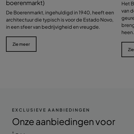
boerenmarkt)
Het B
van d
De Boerenmarkt, ingehuldigd in 1940, heeft een
geure
architectuur die typisch is voor de Estado Novo,
breng
in een sfeer van bedrijvigheid en vreugde.
heen
Zie meer
Zi
EXCLUSIEVE AANBIEDINGEN
Onze aanbiedingen
voor