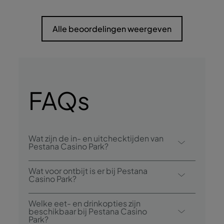
Alle beoordelingen weergeven
FAQs
Wat zijn de in- en uitchecktijden van
Pestana Casino Park?
Inchecken bij Pestana Casino Park is vanaf
Wat voor ontbijt is er bij Pestana
15.00 uur en uitchecken is tot 12.00 uur.
Casino Park?
Tot de ontbijtopties behoort een buffet.
Welke eet- en drinkopties zijn
beschikbaar bij Pestana Casino
Park?