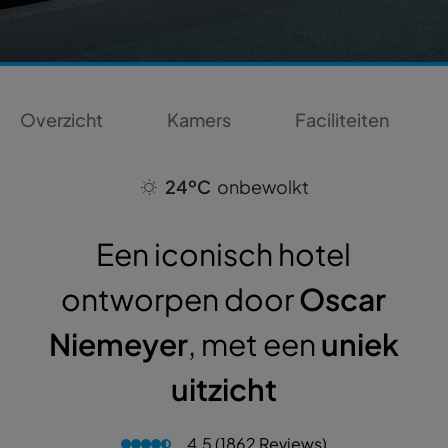
Overzicht
Kamers
Faciliteiten
24ºC
onbewolkt
Een iconisch hotel
ontworpen door
Oscar
Niemeyer
, met een
uniek
uitzicht
4.5 (1862 Reviews)