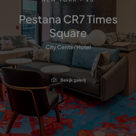
Pestana CR7 Times
Square
City Center Hotel
Bekijk galerij