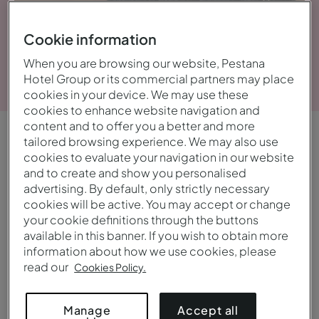
Cookie information
When you are browsing our website, Pestana
Bekijk galerij
Hotel Group or its commercial partners may place
cookies in your device. We may use these
cookies to enhance website navigation and
content and to offer you a better and more
tailored browsing experience. We may also use
OVERZICHT
cookies to evaluate your navigation in our website
Centraal en bruisend
and to create and show you personalised
advertising. By default, only strictly necessary
cookies will be active. You may accept or change
Het Pestana CR7 Times Square combineert
your cookie definitions through the buttons
comfort, vriendelijke service en moderne
available in this banner. If you wish to obtain more
information about how we use cookies, please
digitale diensten. Extra doses energie en een
read our
Cookies Policy.
gevoel van welzijn zijn essentieel voor iedereen in
New York.
Accept all
Manage