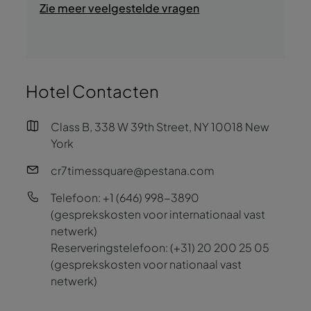
Zie meer veelgestelde vragen
Lokale belasting:
US$ 3.50 per kamer, per
nacht.
De belastingen (14.75% ) en toeslagen
(resorttoeslag + lokale belasting) met
Hotel Contacten
betrekking tot het totale verblijf zijn
inbegrepen in de totale prijs van het verblijf
in de fase van de persoonlijke gegevens.
Class B, 338 W 39th Street, NY 10018 New
York
cr7timessquare@pestana.com
Telefoon:
+1 (646) 998-3890
(gesprekskosten voor internationaal vast
netwerk)
Reserveringstelefoon:
(+31) 20 200 25 05
(gesprekskosten voor nationaal vast
netwerk)