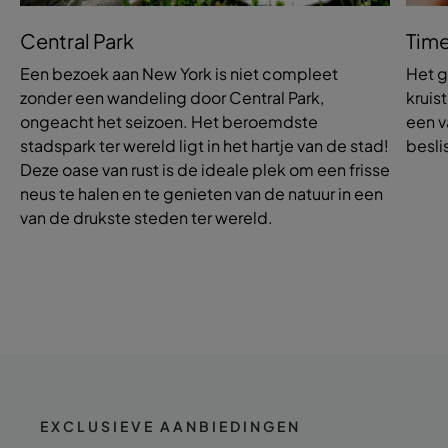
Central Park
Time
Een bezoek aan New York is niet compleet
Het 
zonder een wandeling door Central Park,
kruis
ongeacht het seizoen. Het beroemdste
een v
stadspark ter wereld ligt in het hartje van de stad!
besli
Deze oase van rust is de ideale plek om een frisse
neus te halen en te genieten van de natuur in een
van de drukste steden ter wereld.
EXCLUSIEVE AANBIEDINGEN