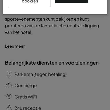
cookies
Het Pestana CR7 Times Square is een plaats van
non-stop opwinding, waar u live
sportevenementen kunt bekijken en kunt
profiteren van de fantastische centrale ligging
van het hotel.
Lees meer
Belangrijkste diensten en voorzieningen
Parkeren (tegen betaling)
Conciërge
Gratis WiFi
24u receptie