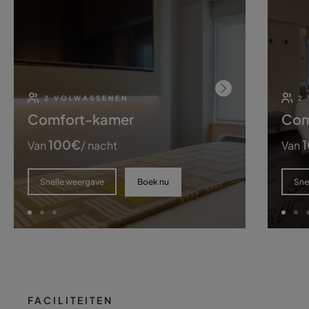
2 VOLWASSENEN
2
Comfort-kamer
Com
100
€
1
Van
/ nacht
Van
Boek nu
Snelle weergave
Sne
FACILITEITEN