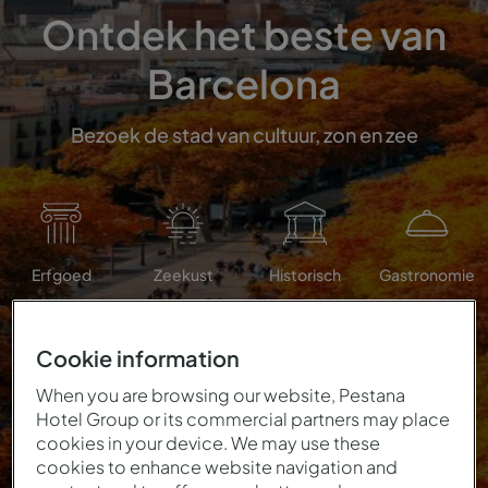
Ontdek het beste van
Barcelona
Bezoek de stad van cultuur, zon en zee
Erfgoed
Zeekust
Historisch
Gastronomie
Cookie information
When you are browsing our website, Pestana
Hotel Group or its commercial partners may place
cookies in your device. We may use these
cookies to enhance website navigation and