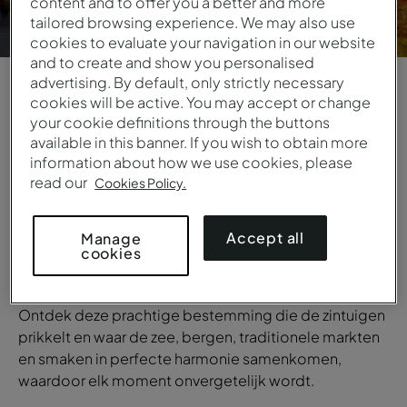
content and to offer you a better and more
tailored browsing experience. We may also use
cookies to evaluate your navigation in our website
and to create and show you personalised
advertising. By default, only strictly necessary
cookies will be active. You may accept or change
1
/
5
your cookie definitions through the buttons
available in this banner. If you wish to obtain more
OVERZICHT
information about how we use cookies, please
read our
Barcelona
Cookies Policy.
Een unieke stad vol historie en moderniteit.
Accept all
Manage
Barcelona, beroemd vanwege de architectuur van
cookies
Gaudí, de Gotische wijk en de prachtige stranden,
heeft een rijkdom aan cultuur, gastronomie en kunst.
Ontdek deze prachtige bestemming die de zintuigen
prikkelt en waar de zee, bergen, traditionele markten
en smaken in perfecte harmonie samenkomen,
waardoor elk moment onvergetelijk wordt.