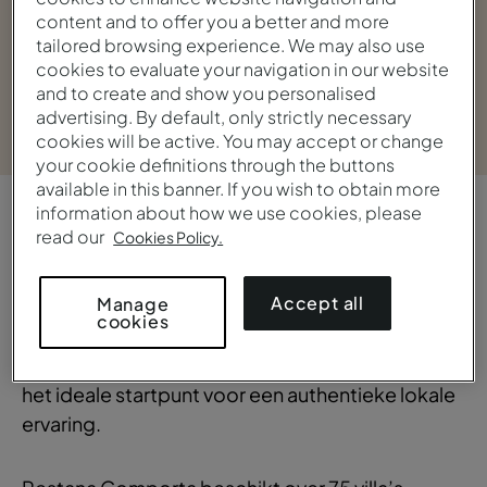
content and to offer you a better and more
tailored browsing experience. We may also use
cookies to evaluate your navigation in our website
and to create and show you personalised
Bekijk galerij
advertising. By default, only strictly necessary
cookies will be active. You may accept or change
your cookie definitions through the buttons
available in this banner. If you wish to obtain more
information about how we use cookies, please
OVERZICHT
read our
Cookies Policy.
Elegant en
gezellig
Accept all
Manage
cookies
Het verblijf is gelegen in een van de meest
bezochte dorpen in de regio, Comporta, en is
het ideale startpunt voor een authentieke lokale
ervaring.