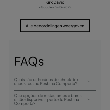
Kirk David
• Google • 15-10-2025
Alle beoordelingen weergeven
FAQs
Quais são os horários de check-in e
check-out no Pestana Comporta?
O check-in no Pestana Comporta é desde
Que opções de restaurantes e bares
as 16h00, e o check-out é até às 11h00.
estão disponíveis perto do Pestana
Comporta?