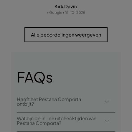
Kirk David
• Google • 15-10-2025
Alle beoordelingen weergeven
FAQs
Heeft het Pestana Comporta
ontbijt?
Inchecken bij Pestana Comporta is vanaf
Wat zijn de in- en uitchecktijden van
16.00 uur en uitchecken is tot 11.00 uur.
Pestana Comporta?