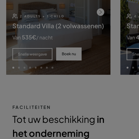
2 ADULTS + 1 CHILD
4
Standard Villa (2 volwassenen)
Stan
535
€
Van
/ nacht
Van
Boek nu
Snelle weergave
Sne
FACILITEITEN
Tot uw beschikking
in
het onderneming