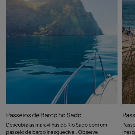
Passeios de Barco no Sado
Pass
Descubra as maravilhas do Rio Sado com um
Passe
passeio de barco inesquecível. Observe
inesq