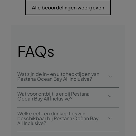
Alle beoordelingen weergeven
FAQs
Wat zijn de in- en uitchecktijden van
Pestana Ocean Bay All Inclusive?
Inchecken bij Pestana Ocean Bay All
Wat voor ontbijt is er bij Pestana
Inclusive is vanaf 15.00 uur en uitchecken is
Ocean Bay All Inclusive?
tot 12.00 uur.
Tot de ontbijtopties behoort een buffet.
Welke eet- en drinkopties zijn
beschikbaar bij Pestana Ocean Bay
All Inclusive?
Pestana Ocean Bay All Inclusive heeft 1