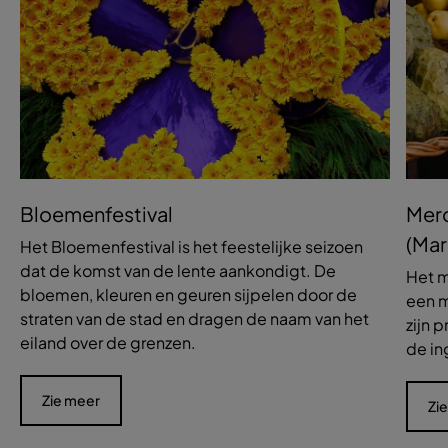
Bloemenfestival
Mer
(Ma
Het Bloemenfestival is het feestelijke seizoen
dat de komst van de lente aankondigt. De
Het m
bloemen, kleuren en geuren sijpelen door de
een m
straten van de stad en dragen de naam van het
zijn 
eiland over de grenzen.
de in
Zie meer
Zi