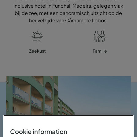
inclusive hotel in Funchal, Madeira, gelegen vlak
bij de zee, met een panoramisch uitzicht op de
heuvelzijde van Câmara de Lobos.
Zeekust
Familie
Cookie information