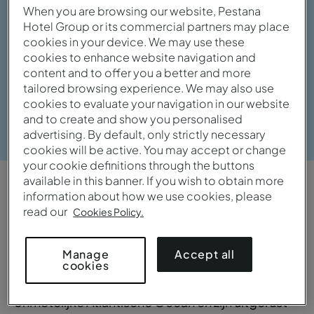
When you are browsing our website, Pestana
Hotel Group or its commercial partners may place
cookies in your device. We may use these
cookies to enhance website navigation and
content and to offer you a better and more
tailored browsing experience. We may also use
cookies to evaluate your navigation in our website
Bekijk galerij
and to create and show you personalised
advertising. By default, only strictly necessary
cookies will be active. You may accept or change
your cookie definitions through the buttons
available in this banner. If you wish to obtain more
OVERZICHT
information about how we use cookies, please
read our
Cookies Policy.
Comfortabel en lieflijk
Accept all
Manage
Alle kamers van de prachtige locatie aan Praia
cookies
Formosa bieden verbluffende uitzichten op de
onmetelijke Atlantische Ocean en zijn uitgerust