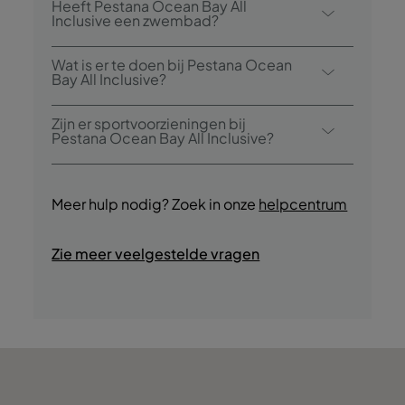
Heeft Pestana Ocean Bay All
restaurant: Restaurant Arlequim. Het hotel
Inclusive een zwembad?
heeft ook een bar: Bar Arlequim.
Ja, het hotel heeft twee buitenzwembaden
Wat is er te doen bij Pestana Ocean
en een buitenzwembad voor kinderen.
Bay All Inclusive?
Pestana Ocean Bay All Inclusive biedt de
Zijn er sportvoorzieningen bij
volgende activiteiten/diensten aan
Pestana Ocean Bay All Inclusive?
(mogelijk tegen betaling):
Ja, gasten hebben toegang tot een
- Buitenzwembad
cardiogedeelte tijdens hun verblijf.
Meer hulp nodig? Zoek in onze
helpcentrum
- Buitenzwembad voor kinderen
- Parasolzone
Zie meer veelgestelde vragen
- Bar
- Sauna
- Turks bad
- Aquagym (volgens het weekprogramma)
- Biljarttafel
- Cardiogedeelte
- Gratis bus naar het stadscentrum (volgens