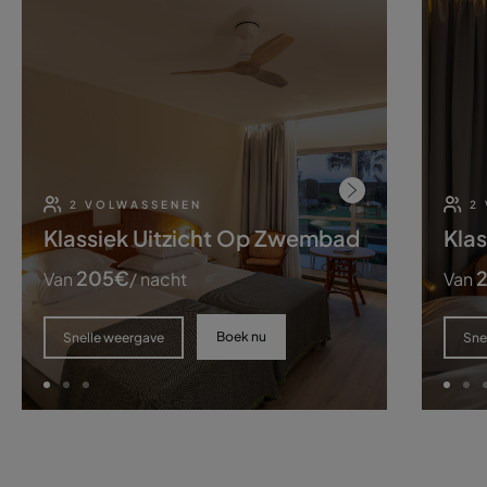
2 VOLWASSENEN
2
Klassiek Uitzicht Op Zwembad
Klas
205
€
2
Van
/ nacht
Van
Boek nu
Snelle weergave
Sne