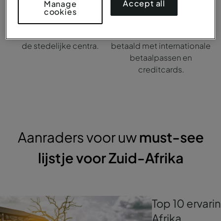
Accept all
Manage
Het land heeft 11 voertalen,
De officiële munteenheid
cookies
waarbij Engels en Afrikaans
is de rand (ZAR). Er kan
de boventoon voeren in
bijna overal worden
de stedelijke centra.
betaald met internationale
betaalpassen en
creditcards.
Aanraders voor uw
must-see
lijstje voor Zuid-Afrika
Top 10 ervari
Afrika