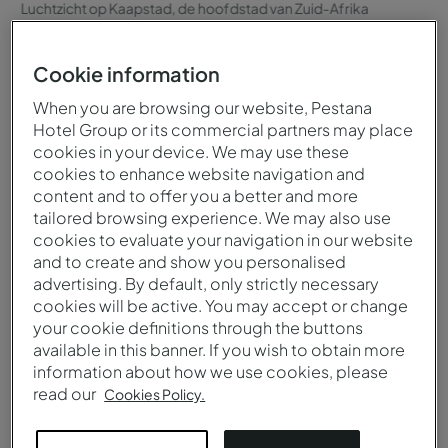
Luchtzicht op Kaapstad, de hoofdstad van Zuid-Afrika
Cookie information
When you are browsing our website, Pestana
Hotel Group or its commercial partners may place
Wanneer bezoeken
Klimaat
cookies in your device. We may use these
U kunt Zuid-Afrika het hele
Het klimaat is subtropisch
cookies to enhance website navigation and
content and to offer you a better and more
jaar door bezoeken. Maar
en gematigd, met
tailored browsing experience. We may also use
als u op safari wilt gaan en
traditioneel hete zomers
cookies to evaluate your navigation in our website
wilde dieren wilt spotten,
en drogere, mildere
and to create and show you personalised
dan is het droge seizoen,
winters.
advertising. By default, only strictly necessary
van mei tot en met
cookies will be active. You may accept or change
september, de beste
your cookie definitions through the buttons
periode.
available in this banner. If you wish to obtain more
information about how we use cookies, please
read our
Cookies Policy.
Taal
Munteenheid