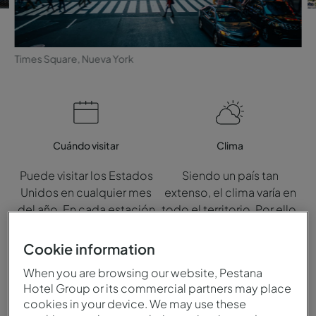
Times Square, Nueva York
Cuándo visitar
Clima
Puede visitar los Estados
Siendo un país tan
Unidos en cualquier mes
extenso, el clima varía en
del año. En cada estación
todo el territorio. Por ello,
tendrá siempre la
encontrará zonas
oportunidad de vivir
templadas, como el
Cookie information
experiencias diferentes e
estado de Nueva York, y
When you are browsing our website, Pestana
inolvidables.
otras con un clima
Hotel Group or its commercial partners may place
subtropical en regiones
cookies in your device. We may use these
como Florida.