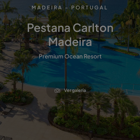
MADEIRA - PORTUGAL
Pestana Carlton
Madeira
Premium Ocean Resort
Ver galería