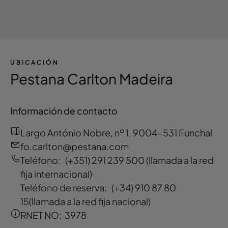
UBICACIÓN
Pestana Carlton Madeira
Información de contacto
Largo António Nobre, nº 1, 9004-531 Funchal
fo.carlton@pestana.com
Teléfono:
(+351) 291 239 500
(llamada a la red
fija internacional)
Teléfono de reserva:
(+34) 910 87 80
15
(llamada a la red fija nacional)
RNET NO:
3978