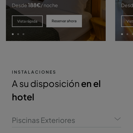
188
€
Desde
/ noche
Des
Reservar ahora
Vista rápida
Vis
INSTALACIONES
A su disposición
en el
hotel
Piscinas Exteriores