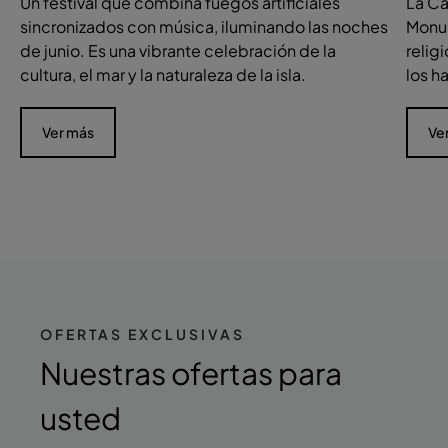
Un festival que combina fuegos artificiales
La Ca
sincronizados con música, iluminando las noches
Monum
de junio. Es una vibrante celebración de la
relig
cultura, el mar y la naturaleza de la isla.
los h
Ver más
Ve
OFERTAS EXCLUSIVAS
Nuestras ofertas
para
usted