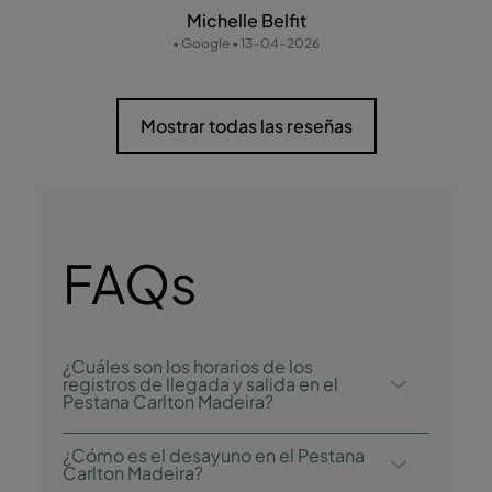
Michelle Belfit
• Google • 13-04-2026
Mostrar todas las reseñas
FAQs
¿Cuáles son los horarios de los
registros de llegada y salida en el
Pestana Carlton Madeira?
El registro de llegada en el Pestana Carlton
¿Cómo es el desayuno en el Pestana
Madeira comienza a las 15:00, y el registro
Carlton Madeira?